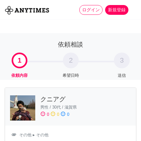
more_horiz
全て
修理・組立
家事
ログイン
新規登録
依頼相談
1
2
3
依頼内容
希望日時
送信
クニアグ
男性
/
30代
/
滋賀県
sentiment_satisfied
sentiment_neutral
sentiment_dissatisfied
0
0
0
attachment
その他
▸ その他