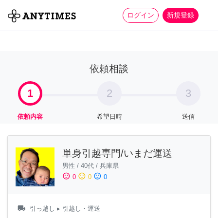
more_horiz
全て
修理・組立
家事
ログイン
新規登録
依頼相談
1
2
3
依頼内容
希望日時
送信
単身引越専門/いまだ運送
男性
/
40代
/
兵庫県
sentiment_satisfied
sentiment_neutral
sentiment_dissatisfied
0
0
0
local_shipping
引っ越し
▸ 引越し・運送