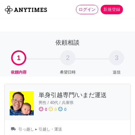
more_horiz
全て
修理・組立
家事
ログイン
新規登録
依頼相談
1
2
3
依頼内容
希望日時
送信
単身引越専門/いまだ運送
男性
/
40代
/
兵庫県
sentiment_satisfied
sentiment_neutral
sentiment_dissatisfied
0
0
0
local_shipping
引っ越し
▸ 引越し・運送