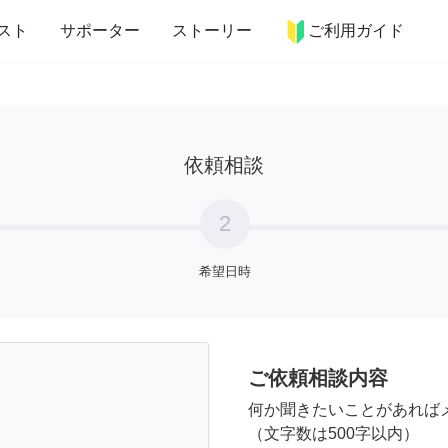
more_horiz
インテリア
趣味・習い事
ペット
料理
スト
サポーター
ストーリー
ご利用ガイド
依頼相談
2
希望日時
ご依頼相談内容
何か聞きたいことがあれば
（文字数は500字以内）