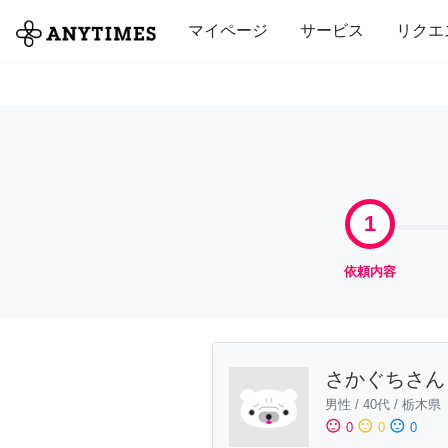
全て
修理・組立
家事
引っ越し
マイページ
サービス
リクエ
1
依頼内容
さかぐちさん
男性
/
40代
/
栃木県
sentiment_satisfied
sentiment_neutral
sentiment_dissatisfied
0
0
0