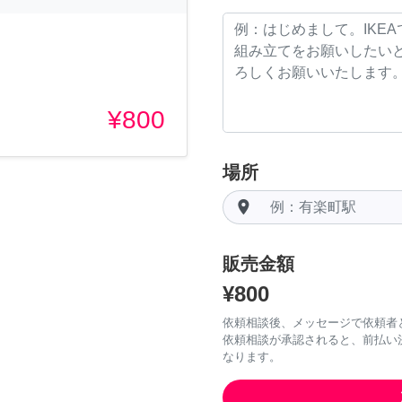
¥800
場所
room
販売金額
¥800
依頼相談後、メッセージで依頼者
依頼相談が承認されると、前払い
なります。