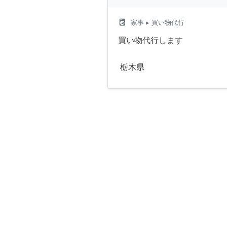
local_laundry_service
家事
▸ 買い物代行
買い物代行します
栃木県