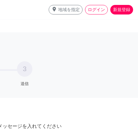
place
地域を指定
ログイン
新規登録
3
送信
メッセージを入れてください