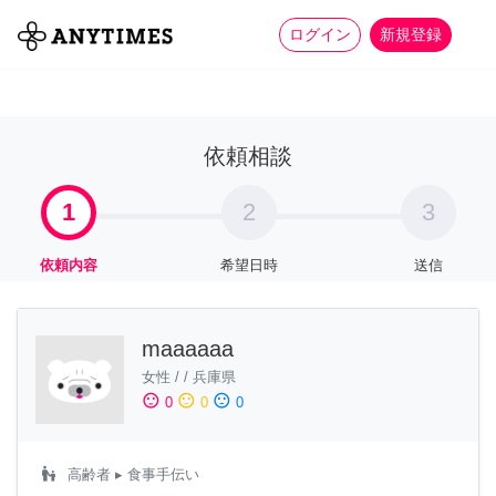
more_horiz
全て
修理・組立
家事
ログイン
新規登録
依頼相談
1
2
3
依頼内容
希望日時
送信
maaaaaa
女性
/
/
兵庫県
sentiment_satisfied
sentiment_neutral
sentiment_dissatisfied
0
0
0
escalator_warning
高齢者
▸ 食事手伝い