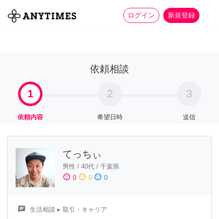
more_horiz
全て
修理・組立
家事
ログイン
新規登録
依頼相談
1
2
3
依頼内容
希望日時
送信
てっちぃ
男性
/
40代
/
千葉県
sentiment_satisfied
sentiment_neutral
sentiment_dissatisfied
0
0
0
chat
生活相談
▸ 取引・キャリア