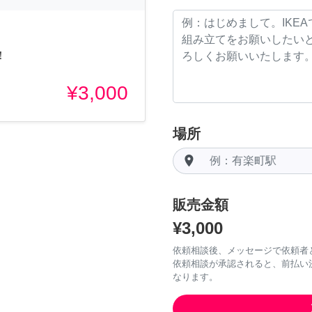
！
¥3,000
場所
room
販売金額
¥3,000
依頼相談後、メッセージで依頼者
依頼相談が承認されると、前払い
なります。