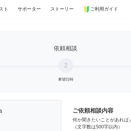
more_horiz
インテリア
趣味・習い事
ペット
料理
スト
サポーター
ストーリー
ご利用ガイド
依頼相談
2
希望日時
ご依頼相談内容
a
何か聞きたいことがあれば
（文字数は500字以内）