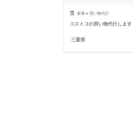
local_laundry_service
家事
▸ 買い物代行
コストコの買い物代行します
三重県