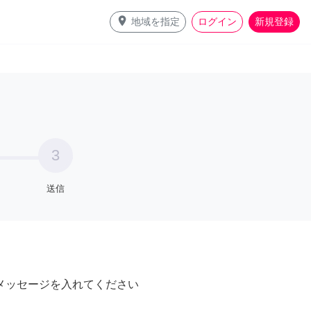
place
地域を指定
ログイン
新規登録
3
送信
メッセージを入れてください