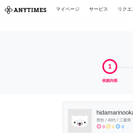
全て
修理・組立
家事
引っ越し
マイページ
サービス
リクエ
1
依頼内容
hidamarinook
男性
/
40代
/
三重県
sentiment_satisfied
sentiment_neutral
sentiment_dissatisfied
0
0
0