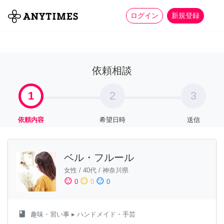
more_horiz
全て
修理・組立
家事
ログイン
新規登録
依頼相談
1
2
3
依頼内容
希望日時
送信
ベル・フルール
女性
/
40代
/
神奈川県
sentiment_satisfied
sentiment_neutral
sentiment_dissatisfied
0
0
0
class
趣味・習い事
▸ ハンドメイド・手芸