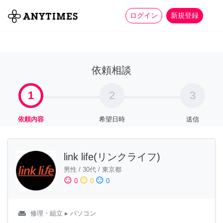
more_horiz
全て
修理・組立
家事
ログイン
新規登録
依頼相談
1
2
3
依頼内容
希望日時
送信
link life(リンクライフ)
男性
/
30代
/
東京都
sentiment_satisfied
sentiment_neutral
sentiment_dissatisfied
0
0
0
weekend
修理・組立
▸ パソコン