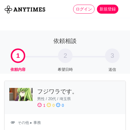
more_horiz
全て
修理・組立
家事
ログイン
新規登録
依頼相談
1
2
3
依頼内容
希望日時
送信
フジワラです。
男性
/
20代
/
埼玉県
sentiment_satisfied
sentiment_neutral
sentiment_dissatisfied
1
0
0
attachment
その他
▸ 事務