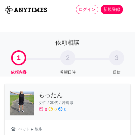
more_horiz
全て
修理・組立
家事
ログイン
新規登録
依頼相談
1
2
3
依頼内容
希望日時
送信
もったん
女性
/
30代
/
沖縄県
sentiment_satisfied
sentiment_neutral
sentiment_dissatisfied
0
0
0
pets
ペット
▸ 散歩