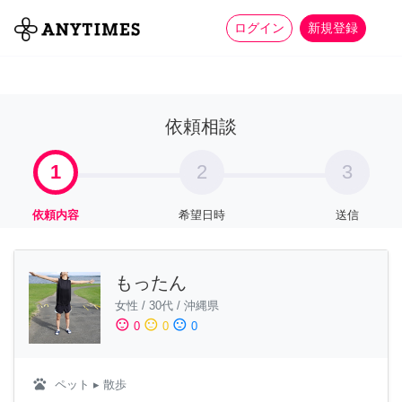
more_horiz
全て
修理・組立
家事
ログイン
新規登録
依頼相談
1
2
3
依頼内容
希望日時
送信
もったん
女性
/
30代
/
沖縄県
sentiment_satisfied
sentiment_neutral
sentiment_dissatisfied
0
0
0
pets
ペット
▸ 散歩