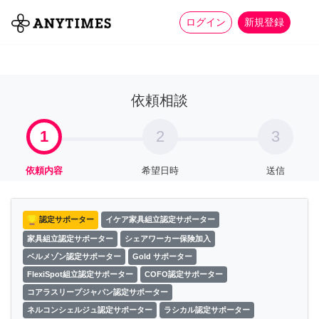
more_horiz
全て
修理・組立
家事
ログイン
新規登録
依頼相談
1
2
3
依頼内容
希望日時
送信
認定サポーター
イケア家具組立認定サポーター
家具組立認定サポーター
シェアワーカー保険加入
ベルメゾン認定サポーター
Gold サポーター
FlexiSpot組立認定サポーター
COFO認定サポーター
コアラスリープジャパン認定サポーター
ネルコンシェルジュ認定サポーター
ラシカル認定サポーター