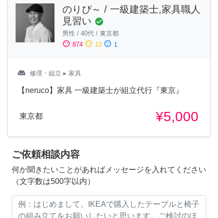
のりぴ～ / 一級建築士,家具職人
見習い
check_circle
男性
/
40代
/
東京都
sentiment_satisfied
sentiment_neutral
sentiment_dissatisfied
874
13
1
weekend
修理・組立
▸ 家具
【neruco】家具 一級建築士が組立代行『東京』
¥5,000
東京都
ご依頼相談内容
何か聞きたいことがあればメッセージを入れてください
（文字数は500字以内）