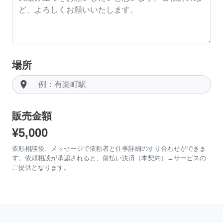
場所
room
販売金額
¥5,000
依頼相談後、メッセージで依頼者と仕事詳細のすり合わせができま
す。依頼相談が承認されると、前払い決済（本契約）→サービスの
ご提供となります。