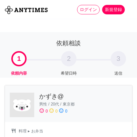
more_horiz
全て
修理・組立
家事
ログイン
新規登録
依頼相談
1
2
3
依頼内容
希望日時
送信
かずき@
男性
/
20代
/
東京都
sentiment_satisfied
sentiment_neutral
sentiment_dissatisfied
0
0
0
restaurant
料理
▸ お弁当