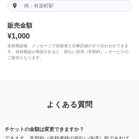
room
販売金額
¥1,000
依頼相談後、メッセージで依頼者と仕事詳細のすり合わせができま
す。依頼相談が承認されると、前払い決済（本契約）→サービスの
ご提供となります。
よくある質問
チケットの金額は変更できますか？
できます。本契約（依頼者様の前払い決済）前であれば、