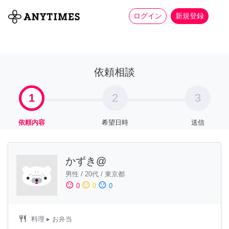
more_horiz
全て
修理・組立
家事
ログイン
新規登録
依頼相談
1
2
3
依頼内容
希望日時
送信
かずき@
男性
/
20代
/
東京都
sentiment_satisfied
sentiment_neutral
sentiment_dissatisfied
0
0
0
restaurant
料理
▸ お弁当