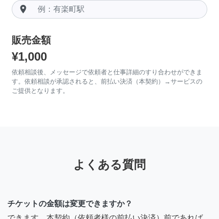
room
販売金額
¥1,000
依頼相談後、メッセージで依頼者と仕事詳細のすり合わせができま
す。依頼相談が承認されると、前払い決済（本契約）→サービスの
ご提供となります。
よくある質問
チケットの金額は変更できますか？
できます。本契約（依頼者様の前払い決済）前であれば、