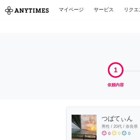
全て
修理・組立
家事
引っ越し
マイページ
サービス
リクエ
1
依頼内容
つばてぃん
男性
/
20代
/
奈良県
sentiment_satisfied
sentiment_neutral
sentiment_dissatisfied
0
0
0