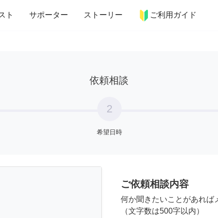
more_horiz
インテリア
趣味・習い事
ペット
料理
スト
サポーター
ストーリー
ご利用ガイド
依頼相談
2
希望日時
ご依頼相談内容
何か聞きたいことがあれば
（文字数は500字以内）