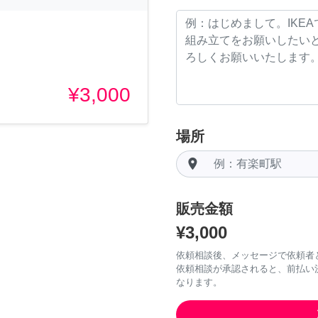
¥3,000
場所
room
販売金額
¥3,000
依頼相談後、メッセージで依頼者
依頼相談が承認されると、前払い
なります。