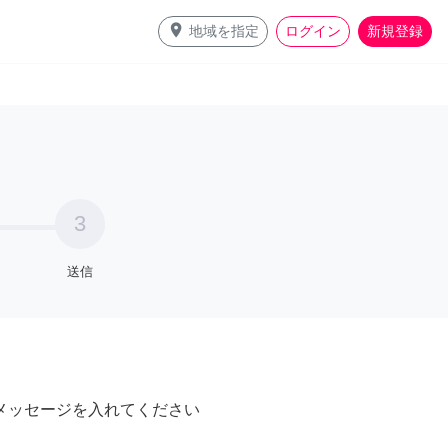
place
地域を指定
ログイン
新規登録
3
送信
メッセージを入れてください