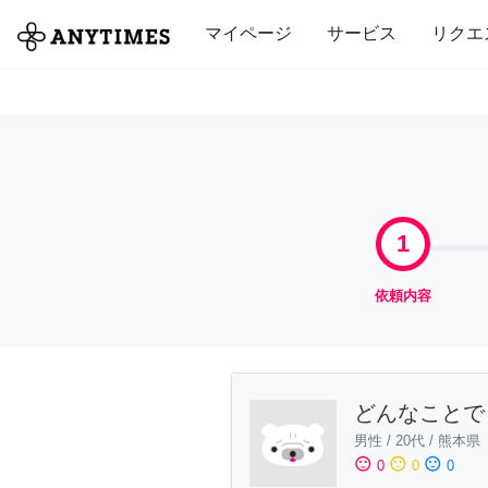
全て
修理・組立
家事
引っ越し
マイページ
サービス
リクエ
1
依頼内容
どんなことで
男性
/
20代
/
熊本県
sentiment_satisfied
sentiment_neutral
sentiment_dissatisfied
0
0
0