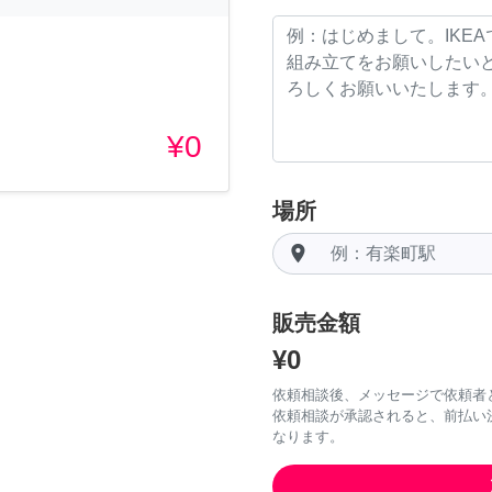
¥0
場所
room
販売金額
¥0
依頼相談後、メッセージで依頼者
依頼相談が承認されると、前払い
なります。