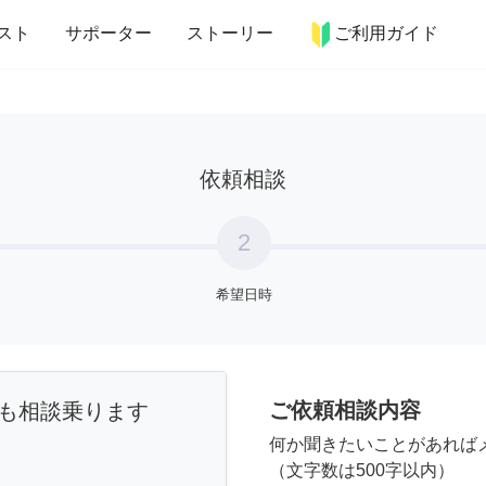
more_horiz
インテリア
趣味・習い事
ペット
料理
スト
サポーター
ストーリー
ご利用ガイド
依頼相談
2
希望日時
ご依頼相談内容
も相談乗ります
何か聞きたいことがあれば
（文字数は500字以内）