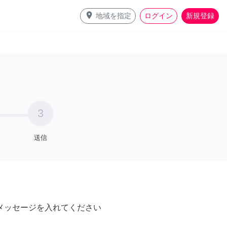
place
地域を指定
ログイン
新規登録
3
送信
メッセージを入れてください