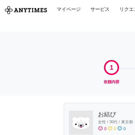
全て
修理・組立
家事
引っ越し
マイページ
サービス
リクエ
1
依頼内容
お結び
女性
/
30代
/
東京都
sentiment_satisfied
sentiment_neutral
sentiment_dissatisfied
0
0
0