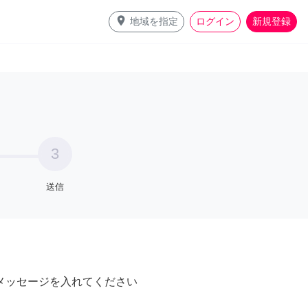
place
地域を指定
ログイン
新規登録
3
送信
メッセージを入れてください