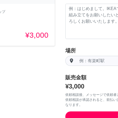
ップ
¥3,000
場所
room
販売金額
¥3,000
依頼相談後、メッセージで依頼者
依頼相談が承認されると、前払い
なります。