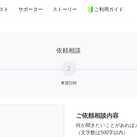
more_horiz
インテリア
趣味・習い事
ペット
料理
スト
サポーター
ストーリー
ご利用ガイド
依頼相談
2
希望日時
ご依頼相談内容
何か聞きたいことがあれば
（文字数は500字以内）