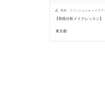
checkroom
美容・ファッション
▸ メイクア
【骨格分析メイクレッスン】
東京都