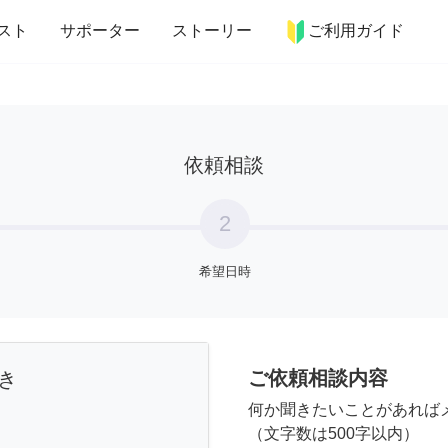
more_horiz
インテリア
趣味・習い事
ペット
料理
スト
サポーター
ストーリー
ご利用ガイド
依頼相談
2
希望日時
ご依頼相談内容
き
何か聞きたいことがあれば
（文字数は500字以内）