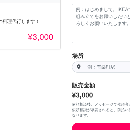
の料理代行します！
¥3,000
場所
room
販売金額
¥3,000
依頼相談後、メッセージで依頼者
依頼相談が承認されると、前払い
なります。