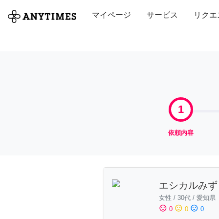
全て
修理・組立
家事
引っ越し
マイページ
サービス
リクエ
1
依頼内容
エシカルみず
女性
/
30代
/
愛知県
sentiment_satisfied
sentiment_neutral
sentiment_dissatisfied
0
0
0