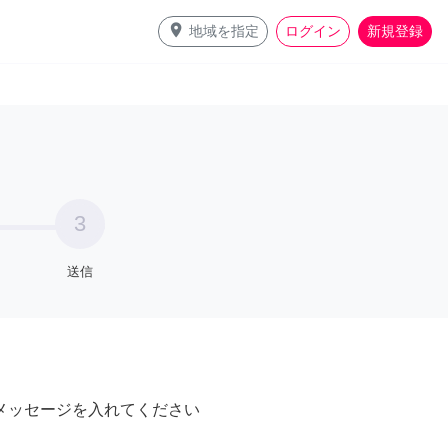
place
地域を指定
ログイン
新規登録
3
送信
メッセージを入れてください