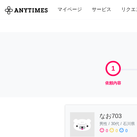
全て
修理・組立
家事
引っ越し
マイページ
サービス
リクエ
1
依頼内容
なお703
男性
/
30代
/
石川県
sentiment_satisfied
sentiment_neutral
sentiment_dissatisfied
0
0
0