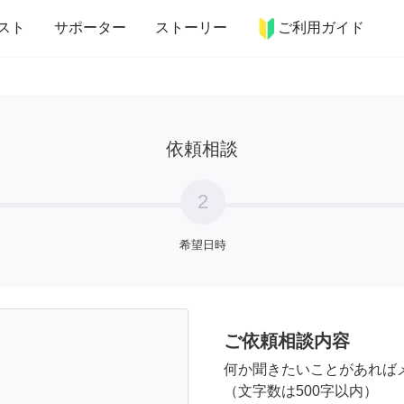
more_horiz
インテリア
趣味・習い事
ペット
料理
スト
サポーター
ストーリー
ご利用ガイド
依頼相談
2
希望日時
ご依頼相談内容
何か聞きたいことがあれば
（文字数は500字以内）