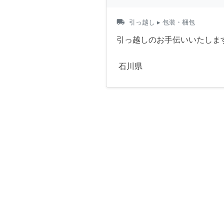
local_shipping
引っ越し
▸ 包装・梱包
引っ越しのお手伝いいたしま
石川県