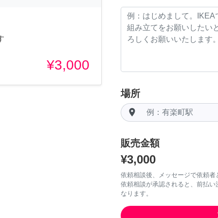
す
¥3,000
場所
room
販売金額
¥3,000
依頼相談後、メッセージで依頼者
依頼相談が承認されると、前払い
なります。