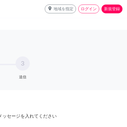
place
地域を指定
ログイン
新規登録
3
送信
メッセージを入れてください