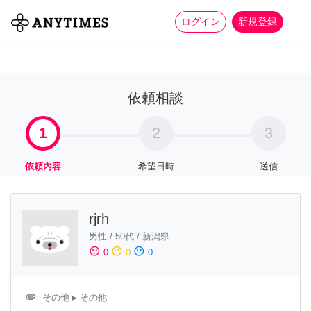
more_horiz
全て
修理・組立
家事
ログイン
新規登録
依頼相談
1
2
3
依頼内容
希望日時
送信
rjrh
男性
/
50代
/
新潟県
sentiment_satisfied
sentiment_neutral
sentiment_dissatisfied
0
0
0
attachment
その他
▸ その他