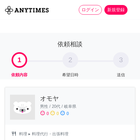
more_horiz
全て
修理・組立
家事
ログイン
新規登録
依頼相談
1
2
3
依頼内容
希望日時
送信
オモヤ
男性
/
20代
/
岐阜県
sentiment_satisfied
sentiment_neutral
sentiment_dissatisfied
0
0
0
restaurant
料理
▸ 料理代行・出張料理