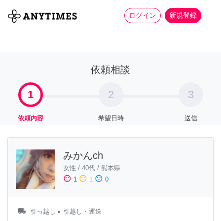
more_horiz
全て
修理・組立
家事
ログイン
新規登録
依頼相談
1
2
3
依頼内容
希望日時
送信
みかんch
女性
/
40代
/
熊本県
sentiment_satisfied
sentiment_neutral
sentiment_dissatisfied
1
1
0
local_shipping
引っ越し
▸ 引越し・運送