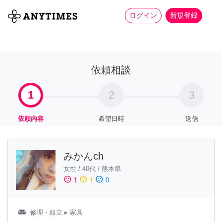
more_horiz
全て
修理・組立
家事
ログイン
新規登録
依頼相談
1
2
3
依頼内容
希望日時
送信
みかんch
女性
/
40代
/
熊本県
sentiment_satisfied
sentiment_neutral
sentiment_dissatisfied
1
1
0
weekend
修理・組立
▸ 家具