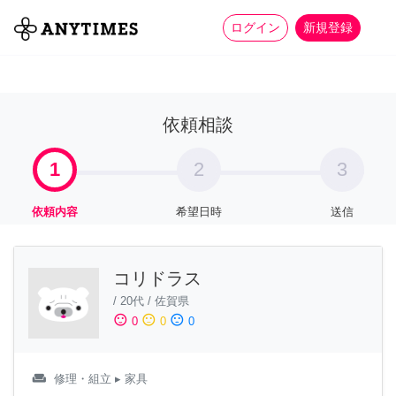
more_horiz
全て
修理・組立
家事
ログイン
新規登録
依頼相談
1
2
3
依頼内容
希望日時
送信
コリドラス
/
20代
/
佐賀県
sentiment_satisfied
sentiment_neutral
sentiment_dissatisfied
0
0
0
weekend
修理・組立
▸ 家具