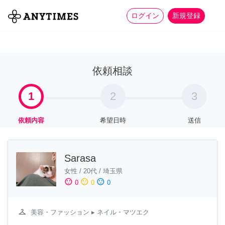
more_horiz
全て
修理・組立
家事
ログイン
新規登録
依頼相談
1
2
3
依頼内容
希望日時
送信
Sarasa
女性
/
20代
/
埼玉県
sentiment_satisfied
sentiment_neutral
sentiment_dissatisfied
0
0
0
checkroom
美容・ファッション
▸ ネイル・マツエク