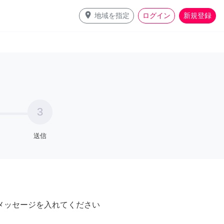
place
地域を指定
ログイン
新規登録
3
送信
メッセージを入れてください