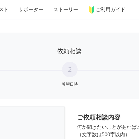
more_horiz
インテリア
趣味・習い事
ペット
料理
スト
サポーター
ストーリー
ご利用ガイド
依頼相談
2
希望日時
ご依頼相談内容
何か聞きたいことがあれば
（文字数は500字以内）