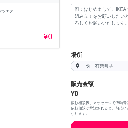
マツエク
¥0
場所
room
販売金額
¥0
依頼相談後、メッセージで依頼者
依頼相談が承認されると、前払い
なります。