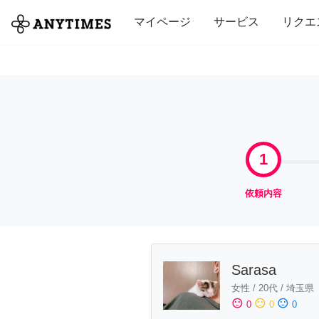
全て
修理・組立
家事
引っ越し
マイページ
サービス
リクエ
1
依頼内容
Sarasa
女性
/
20代
/
埼玉県
sentiment_satisfied
sentiment_neutral
sentiment_dissatisfied
0
0
0