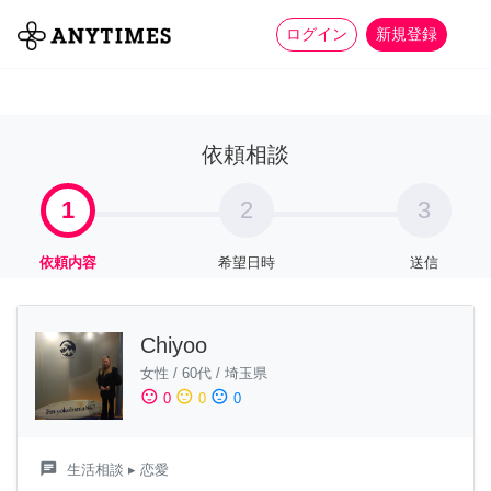
more_horiz
全て
修理・組立
家事
ログイン
新規登録
依頼相談
1
2
3
依頼内容
希望日時
送信
Chiyoo
女性
/
60代
/
埼玉県
sentiment_satisfied
sentiment_neutral
sentiment_dissatisfied
0
0
0
chat
生活相談
▸ 恋愛