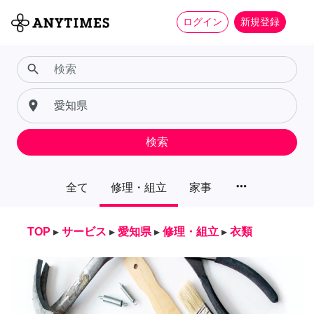
ログイン
新規登録
search
place
検索
more_horiz
全て
修理・組立
家事
TOP
▸
サービス
▸
愛知県
▸
修理・組立
▸
衣類