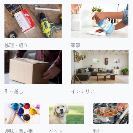
修理・組立
家事
引っ越し
インテリア
趣味・習い事
ペット
料理