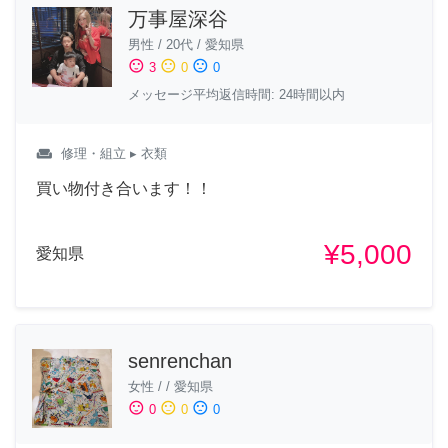
万事屋深谷
男性
/
20代
/
愛知県
sentiment_satisfied
sentiment_neutral
sentiment_dissatisfied
3
0
0
メッセージ平均返信時間: 24時間以内
weekend
修理・組立
▸ 衣類
買い物付き合います！！
¥5,000
愛知県
senrenchan
女性
/
/
愛知県
sentiment_satisfied
sentiment_neutral
sentiment_dissatisfied
0
0
0