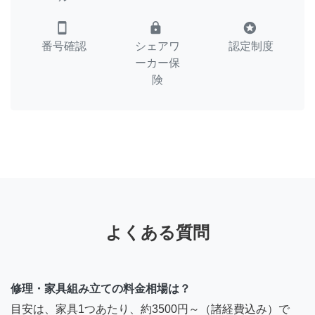
smartphone
lock
stars
番号確認
シェアワ
認定制度
ーカー保
険
よくある質問
修理・家具組み立ての料金相場は？
目安は、家具1つあたり、約3500円～（諸経費込み）で