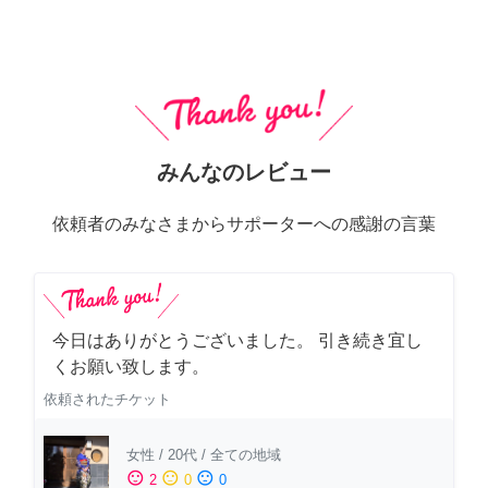
みんなのレビュー
依頼者のみなさまからサポーターへの感謝の言葉
今日はありがとうございました。 引き続き宜し
くお願い致します。
依頼されたチケット
女性
/
20代
/
全ての地域
sentiment_satisfied
sentiment_neutral
sentiment_dissatisfied
2
0
0