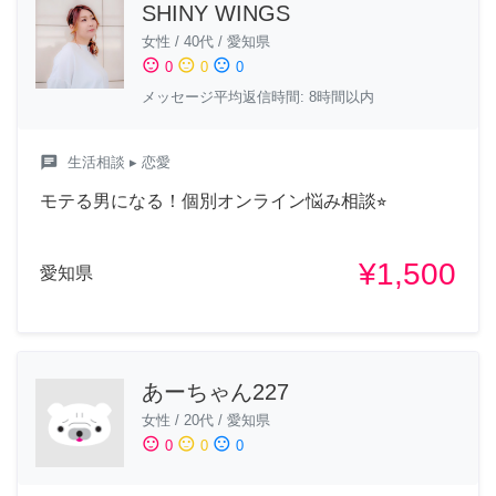
SHINY WINGS
女性
/
40代
/
愛知県
sentiment_satisfied
sentiment_neutral
sentiment_dissatisfied
0
0
0
メッセージ平均返信時間: 8時間以内
chat
生活相談
▸ 恋愛
モテる男になる！個別オンライン悩み相談⭐︎
¥1,500
愛知県
あーちゃん227
女性
/
20代
/
愛知県
sentiment_satisfied
sentiment_neutral
sentiment_dissatisfied
0
0
0