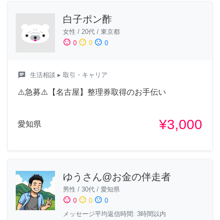
白子ポン酢
女性
/
20代
/
東京都
sentiment_satisfied
sentiment_neutral
sentiment_dissatisfied
0
0
0
chat
生活相談
▸ 取引・キャリア
⚠️急募⚠️【名古屋】整理券取得のお手伝い
¥3,000
愛知県
ゆうさん@お金の伴走者
男性
/
30代
/
愛知県
sentiment_satisfied
sentiment_neutral
sentiment_dissatisfied
0
0
0
メッセージ平均返信時間: 3時間以内