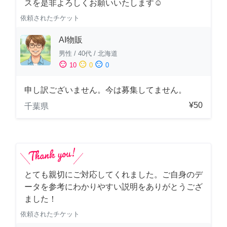
スを是非よろしくお願いいたします☺️
依頼されたチケット
AI物販
男性
/
40代
/
北海道
sentiment_satisfied
sentiment_neutral
sentiment_dissatisfied
10
0
0
申し訳ございません。今は募集してません。
¥50
千葉県
とても親切にご対応してくれました。ご自身のデ
ータを参考にわかりやすい説明をありがとうござ
ました！
依頼されたチケット