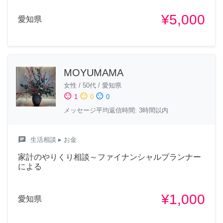
¥5,000
愛知県
MOYUMAMA
女性
/
50代
/
愛知県
sentiment_satisfied
sentiment_neutral
sentiment_dissatisfied
1
0
0
メッセージ平均返信時間: 3時間以内
chat
生活相談
▸ お金
家計のやりくり相談～ファイナンシャルプランナー
による
¥1,000
愛知県