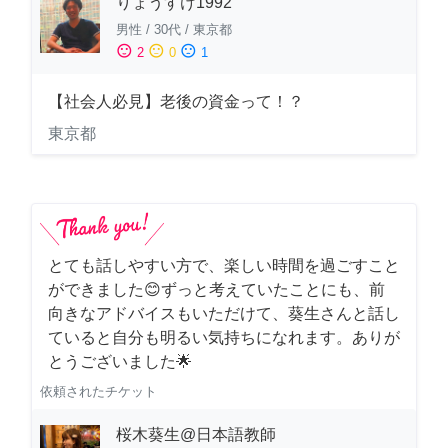
りょうすけ1992
男性
/
30代
/
東京都
sentiment_satisfied
sentiment_neutral
sentiment_dissatisfied
2
0
1
【社会人必見】老後の資金って！？
東京都
とても話しやすい方で、楽しい時間を過ごすこと
ができました😊ずっと考えていたことにも、前
向きなアドバイスもいただけて、葵生さんと話し
ていると自分も明るい気持ちになれます。ありが
とうございました🌟
依頼されたチケット
桜木葵生@日本語教師