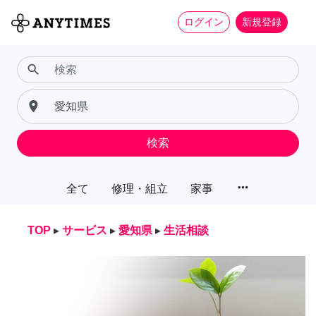
ログイン
新規登録
search
place
検索
more_horiz
全て
修理・組立
家事
TOP
▸
サービス
▸
愛知県
▸
生活相談