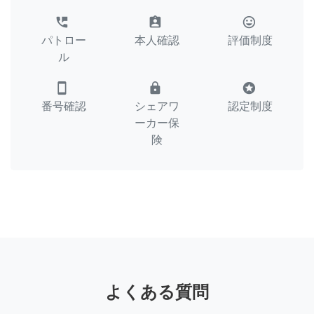
perm_phone_msg
assignment_ind
tag_faces
パトロー
本人確認
評価制度
ル
smartphone
lock
stars
番号確認
シェアワ
認定制度
ーカー保
険
よくある質問