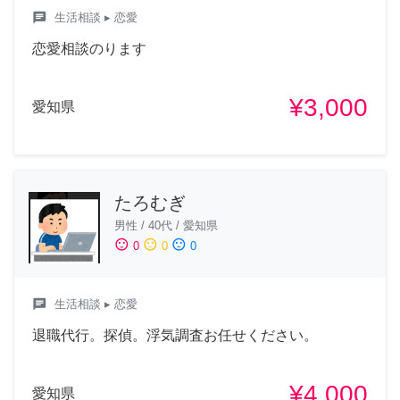
chat
生活相談
▸ 恋愛
恋愛相談のります
¥3,000
愛知県
たろむぎ
男性
/
40代
/
愛知県
sentiment_satisfied
sentiment_neutral
sentiment_dissatisfied
0
0
0
chat
生活相談
▸ 恋愛
退職代行。探偵。浮気調査お任せください。
¥4,000
愛知県