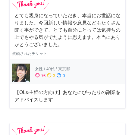
とても親身になっていただき、本当にお世話にな
りました。今回新しい情報や意見などもたくさん
聞く事ができて、とても自分にとっては気持ちの
上でもやる気がでたように思えます。本当にあり
がとうございました。
依頼されたチケット
女性
/
40代
/
東京都
sentiment_satisfied
sentiment_neutral
sentiment_dissatisfied
76
3
0
【OL&主婦の方向け】あなたにぴったりの副業を
アドバイスします