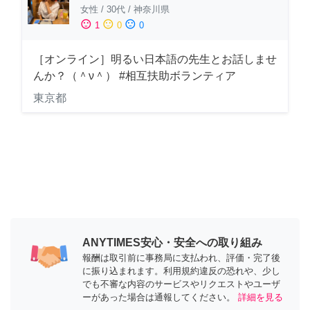
女性
/
30代
/
神奈川県
sentiment_satisfied
sentiment_neutral
sentiment_dissatisfied
1
0
0
［オンライン］明るい日本語の先生とお話しませ
んか？（＾ν＾） #相互扶助ボランティア
東京都
ANYTIMES安心・安全への取り組み
報酬は取引前に事務局に支払われ、評価・完了後
に振り込まれます。利用規約違反の恐れや、少し
でも不審な内容のサービスやリクエストやユーザ
ーがあった場合は通報してください。
詳細を見る