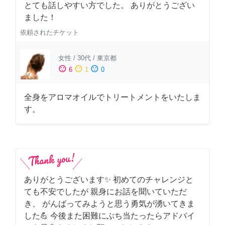
とても話しやすい方でした。 ありがとうござい
ました！
依頼されたチケット
女性
/
30代
/
東京都
sentiment_satisfied
sentiment_neutral
sentiment_dissatisfied
6
1
0
全身をアロマオイルでトリートメントをいたしま
す。
ありがとうございます✨ 初めてのチャレンジと
ても不安でしたが 親身にお話を聞いていただ
き、 がんばってみようと思う勇気が湧いてきま
した💪 今後また困難にぶち当たったらアドバイ