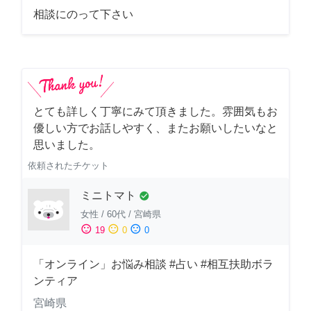
相談にのって下さい
とても詳しく丁寧にみて頂きました。雰囲気もお
優しい方でお話しやすく、またお願いしたいなと
思いました。
依頼されたチケット
ミニトマト
check_circle
女性
/
60代
/
宮崎県
sentiment_satisfied
sentiment_neutral
sentiment_dissatisfied
19
0
0
「オンライン」お悩み相談 #占い #相互扶助ボラ
ンティア
宮崎県