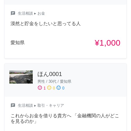
chat
生活相談
▸ お金
漠然と貯金をしたいと思ってる人
¥1,000
愛知県
ほん0001
男性
/
30代
/
愛知県
sentiment_satisfied
sentiment_neutral
sentiment_dissatisfied
1
0
0
chat
生活相談
▸ 取引・キャリア
これからお金を借りる貴方へ 「金融機関の人がどこ
を見るのか」