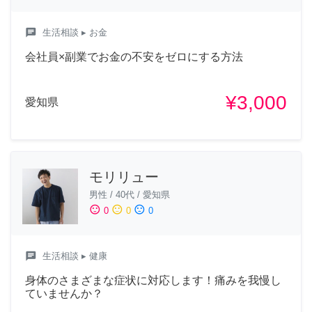
chat
生活相談
▸ お金
会社員×副業でお金の不安をゼロにする方法
¥3,000
愛知県
モリリュー
男性
/
40代
/
愛知県
sentiment_satisfied
sentiment_neutral
sentiment_dissatisfied
0
0
0
chat
生活相談
▸ 健康
身体のさまざまな症状に対応します！痛みを我慢し
ていませんか？