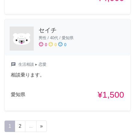
セイチ
男性
/
40代
/
愛知県
sentiment_satisfied
sentiment_neutral
sentiment_dissatisfied
0
0
0
chat
生活相談
▸ 恋愛
相談乗ります。
¥1,500
愛知県
1
2
...
»