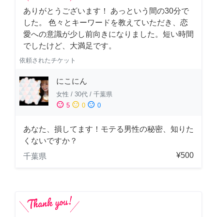
ありがとうございます！ あっという間の30分で
した。 色々とキーワードを教えていただき、恋
愛への意識が少し前向きになりました。短い時間
でしたけど、大満足です。
依頼されたチケット
にこにん
女性
/
30代
/
千葉県
sentiment_satisfied
sentiment_neutral
sentiment_dissatisfied
5
0
0
あなた、損してます！モテる男性の秘密、知りた
くないですか？
¥500
千葉県