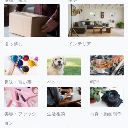
引っ越し
インテリア
趣味・習い事
ペット
料理
美容・ファッシ
生活相談
写真・動画制作
ョン