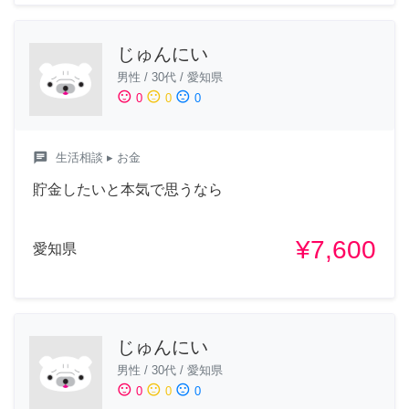
じゅんにい
男性
/
30代
/
愛知県
sentiment_satisfied
sentiment_neutral
sentiment_dissatisfied
0
0
0
chat
生活相談
▸ お金
貯金したいと本気で思うなら
¥7,600
愛知県
じゅんにい
男性
/
30代
/
愛知県
sentiment_satisfied
sentiment_neutral
sentiment_dissatisfied
0
0
0