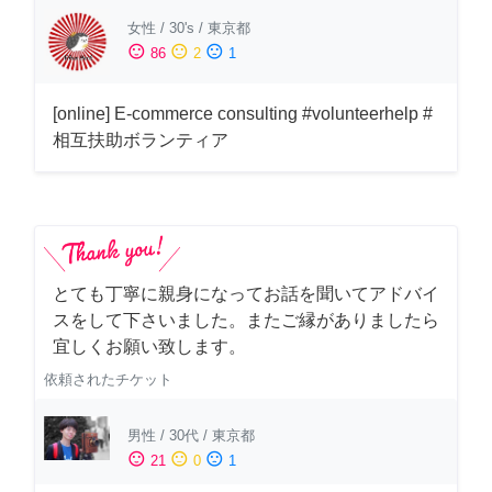
女性
/
30's
/
東京都
sentiment_satisfied
sentiment_neutral
sentiment_dissatisfied
86
2
1
[online] E-commerce consulting #volunteerhelp #
相互扶助ボランティア
とても丁寧に親身になってお話を聞いてアドバイ
スをして下さいました。またご縁がありましたら
宜しくお願い致します。
依頼されたチケット
男性
/
30代
/
東京都
sentiment_satisfied
sentiment_neutral
sentiment_dissatisfied
21
0
1