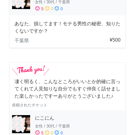
女性
/
30代
/
千葉県
sentiment_satisfied
sentiment_neutral
sentiment_dissatisfied
5
0
0
あなた、損してます！モテる男性の秘密、知りた
くないですか？
¥500
千葉県
凄く明るく、こんなところがいいとか的確に言っ
てくれて人見知りな自分でもすぐ仲良く話せまし
た楽しかったですーありがとうございました♪
依頼されたチケット
にこにん
女性
/
30代
/
千葉県
sentiment_satisfied
sentiment_neutral
sentiment_dissatisfied
5
0
0