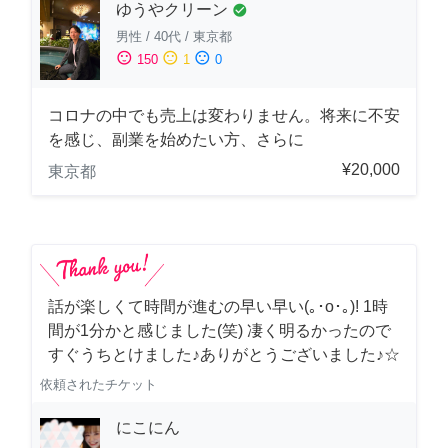
ゆうやクリーン
check_circle
男性
/
40代
/
東京都
sentiment_satisfied
sentiment_neutral
sentiment_dissatisfied
150
1
0
コロナの中でも売上は変わりません。将来に不安
を感じ、副業を始めたい方、さらに
¥20,000
東京都
話が楽しくて時間が進むの早い早い(｡･о･｡)! 1時
間が1分かと感じました(笑) 凄く明るかったので
すぐうちとけました♪ありがとうございました♪☆
依頼されたチケット
にこにん