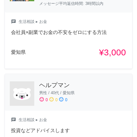
メッセージ平均返信時間: 3時間以内
chat
生活相談
▸ お金
会社員×副業でお金の不安をゼロにする方法
¥3,000
愛知県
ヘルプマン
男性
/
40代
/
愛知県
sentiment_satisfied
sentiment_neutral
sentiment_dissatisfied
0
0
0
chat
生活相談
▸ お金
投資などアドバイスします