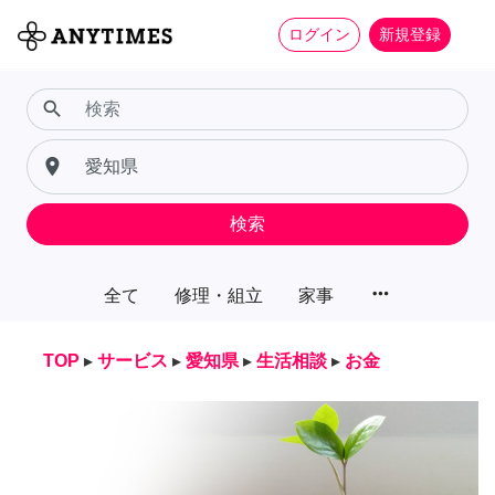
ログイン
新規登録
search
place
検索
more_horiz
全て
修理・組立
家事
TOP
▸
サービス
▸
愛知県
▸
生活相談
▸
お金