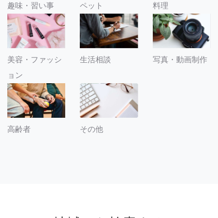
趣味・習い事
ペット
料理
美容・ファッシ
生活相談
写真・動画制作
ョン
その他
高齢者