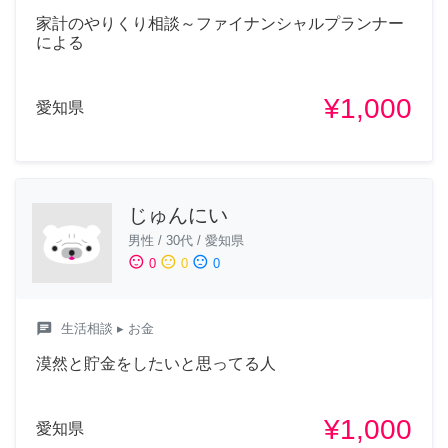
家計のやりくり相談～ファイナンシャルプランナー
による
¥1,000
愛知県
じゅんにい
男性
/
30代
/
愛知県
sentiment_satisfied
sentiment_neutral
sentiment_dissatisfied
0
0
0
chat
生活相談
▸ お金
漠然と貯金をしたいと思ってる人
¥1,000
愛知県