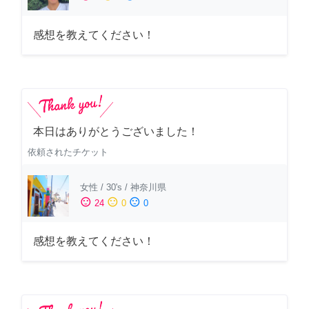
感想を教えてください！
本日はありがとうございました！
依頼されたチケット
女性
/
30's
/
神奈川県
sentiment_satisfied
sentiment_neutral
sentiment_dissatisfied
24
0
0
感想を教えてください！