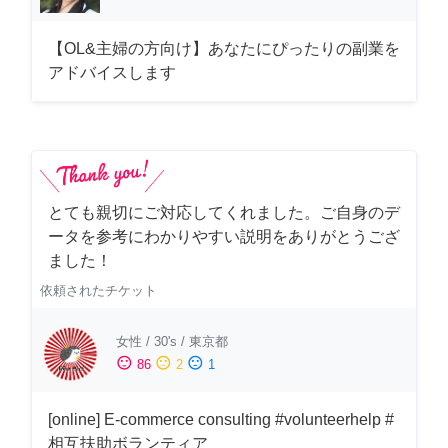
【OL&主婦の方向け】あなたにぴったりの副業を
アドバイスします
とても親切にご対応してくれました。ご自身のデ
ータを参考にわかりやすい説明をありがとうござ
ました！
依頼されたチケット
女性
/
30's
/
東京都
sentiment_satisfied
sentiment_neutral
sentiment_dissatisfied
86
2
1
[online] E-commerce consulting #volunteerhelp #
相互扶助ボランティア