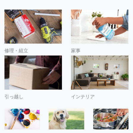
修理・組立
家事
引っ越し
インテリア