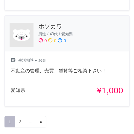
ホソカワ
男性
/
40代
/
愛知県
sentiment_satisfied
sentiment_neutral
sentiment_dissatisfied
0
0
0
chat
生活相談
▸ お金
不動産の管理、売買、賃貸等ご相談下さい！
¥1,000
愛知県
1
2
...
»