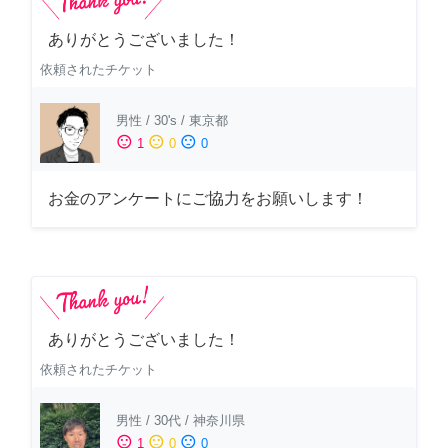
ありがとうございました！
依頼されたチケット
男性
/
30's
/
東京都
sentiment_satisfied
sentiment_neutral
sentiment_dissatisfied
1
0
0
お金のアンケートにご協力をお願いします！
ありがとうございました！
依頼されたチケット
男性
/
30代
/
神奈川県
sentiment_satisfied
sentiment_neutral
sentiment_dissatisfied
1
0
0