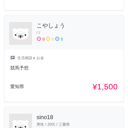
こやしょう
/
/
sentiment_satisfied
sentiment_neutral
sentiment_dissatisfied
0
0
0
chat
生活相談
▸ お金
競馬予想
¥1,500
愛知県
sino18
男性
/
20代
/
三重県