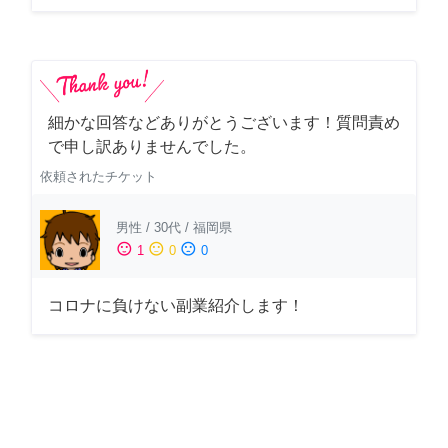
細かな回答などありがとうございます！質問責め
で申し訳ありませんでした。
依頼されたチケット
男性
/
30代
/
福岡県
sentiment_satisfied
sentiment_neutral
sentiment_dissatisfied
1
0
0
コロナに負けない副業紹介します！