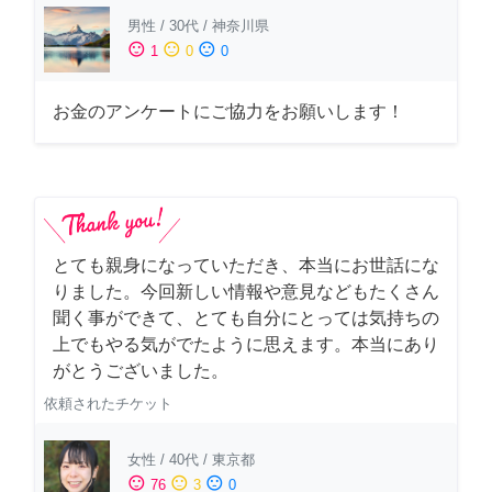
男性
/
30代
/
神奈川県
sentiment_satisfied
sentiment_neutral
sentiment_dissatisfied
1
0
0
お金のアンケートにご協力をお願いします！
とても親身になっていただき、本当にお世話にな
りました。今回新しい情報や意見などもたくさん
聞く事ができて、とても自分にとっては気持ちの
上でもやる気がでたように思えます。本当にあり
がとうございました。
依頼されたチケット
女性
/
40代
/
東京都
sentiment_satisfied
sentiment_neutral
sentiment_dissatisfied
76
3
0