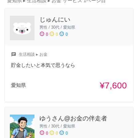
愛知県
▸ 生活相談
▸ お金
サービス
1ページ目
じゅんにい
男性
/
30代
/
愛知県
sentiment_satisfied
sentiment_neutral
sentiment_dissatisfied
0
0
0
chat
生活相談
▸ お金
貯金したいと本気で思うなら
¥7,600
愛知県
ゆうさん@お金の伴走者
男性
/
30代
/
愛知県
sentiment_satisfied
sentiment_neutral
sentiment_dissatisfied
0
0
0