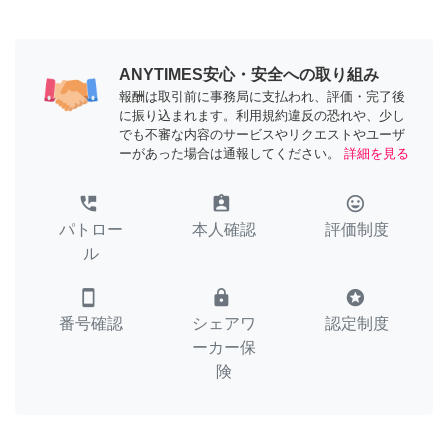
ANYTIMES安心・安全への取り組み
報酬は取引前に事務局に支払われ、評価・完了後
に振り込まれます。利用規約違反の恐れや、少し
でも不審な内容のサービスやリクエストやユーザ
ーがあった場合は通報してください。
詳細を見る
perm_phone_msg
assignment_ind
tag_faces
パトロー
本人確認
評価制度
ル
smartphone
lock
stars
番号確認
シェアワ
認定制度
ーカー保
険