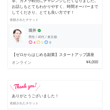
非、カメラ転売にチャレンジしたくなりました。
お話しもとてもわかりやすく、時間オーバーまで
してくださり、とても良い方です！
依頼されたチケット
堀井
check_circle
男性
/
40代
/
東京都
sentiment_satisfied
sentiment_neutral
sentiment_dissatisfied
4
0
0
【ゼロからはじめる副業】スタートアップ講座
¥4,000
オンライン
ありがとうございました！
依頼されたチケット