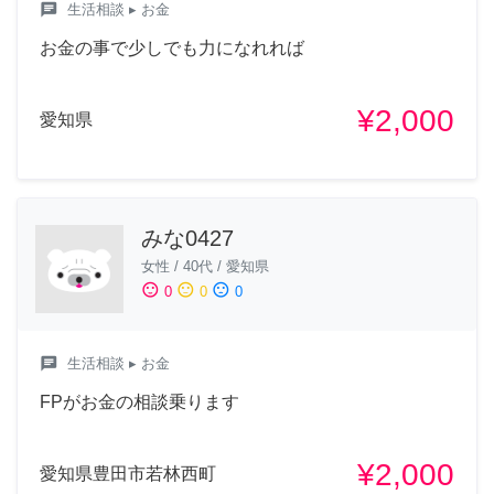
chat
生活相談
▸ お金
お金の事で少しでも力になれれば
¥2,000
愛知県
みな0427
女性
/
40代
/
愛知県
sentiment_satisfied
sentiment_neutral
sentiment_dissatisfied
0
0
0
chat
生活相談
▸ お金
FPがお金の相談乗ります
¥2,000
愛知県豊田市若林西町