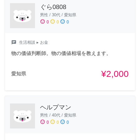
ぐら0808
男性
/
30代
/
愛知県
sentiment_satisfied
sentiment_neutral
sentiment_dissatisfied
0
0
0
chat
生活相談
▸ お金
物の価値判断師。物の価値相場を教えます。
¥2,000
愛知県
ヘルプマン
男性
/
40代
/
愛知県
sentiment_satisfied
sentiment_neutral
sentiment_dissatisfied
0
0
0