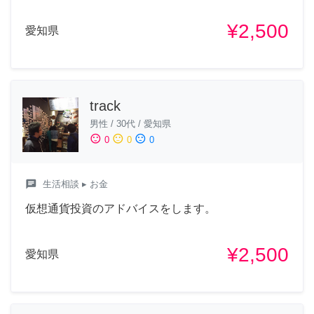
¥2,500
愛知県
track
男性
/
30代
/
愛知県
sentiment_satisfied
sentiment_neutral
sentiment_dissatisfied
0
0
0
chat
生活相談
▸ お金
仮想通貨投資のアドバイスをします。
¥2,500
愛知県