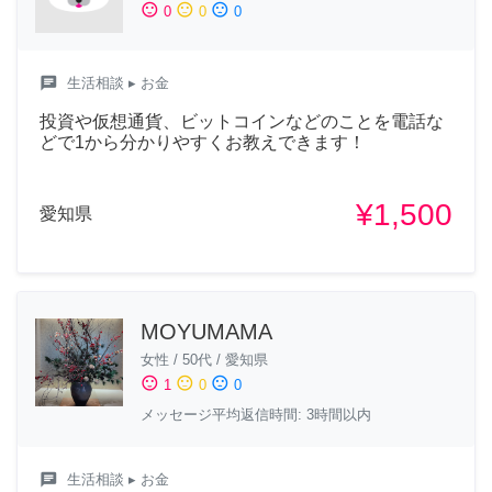
sentiment_satisfied
sentiment_neutral
sentiment_dissatisfied
0
0
0
chat
生活相談
▸ お金
投資や仮想通貨、ビットコインなどのことを電話な
どで1から分かりやすくお教えできます！
¥1,500
愛知県
MOYUMAMA
女性
/
50代
/
愛知県
sentiment_satisfied
sentiment_neutral
sentiment_dissatisfied
1
0
0
メッセージ平均返信時間: 3時間以内
chat
生活相談
▸ お金