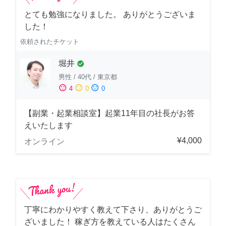
とても勉強になりました。 ありがとうございま
した！
依頼されたチケット
堀井
check_circle
男性
/
40代
/
東京都
sentiment_satisfied
sentiment_neutral
sentiment_dissatisfied
4
0
0
【副業・起業相談室】起業11年目の社長がお答
えいたします
¥4,000
オンライン
丁寧にわかりやすく教えて下さり、ありがとうご
ざいました！ 稼ぎ方を教えている人はたくさん