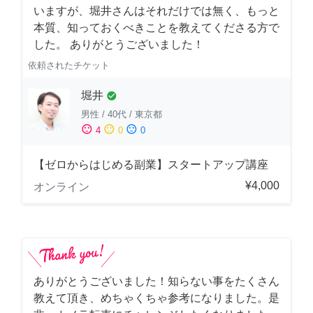
いますが、堀井さんはそれだけでは無く、もっと
本質、知っておくべきことを教えてくださる方で
した。 ありがとうございました！
依頼されたチケット
堀井
check_circle
男性
/
40代
/
東京都
sentiment_satisfied
sentiment_neutral
sentiment_dissatisfied
4
0
0
【ゼロからはじめる副業】スタートアップ講座
¥4,000
オンライン
ありがとうございました！知らない事をたくさん
教えて頂き、めちゃくちゃ参考になりました。是