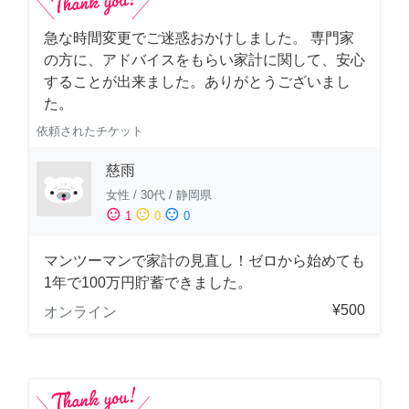
急な時間変更でご迷惑おかけしました。 専門家
の方に、アドバイスをもらい家計に関して、安心
することが出来ました。ありがとうございまし
た。
依頼されたチケット
慈雨
女性
/
30代
/
静岡県
sentiment_satisfied
sentiment_neutral
sentiment_dissatisfied
1
0
0
マンツーマンで家計の見直し！ゼロから始めても
1年で100万円貯蓄できました。
¥500
オンライン