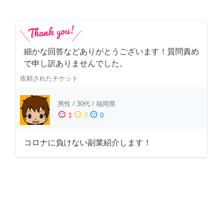
細かな回答などありがとうございます！質問責め
で申し訳ありませんでした。
依頼されたチケット
男性
/
30代
/
福岡県
sentiment_satisfied
sentiment_neutral
sentiment_dissatisfied
1
0
0
コロナに負けない副業紹介します！