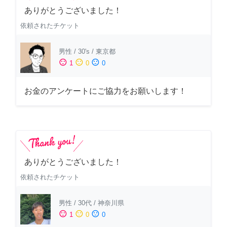
ありがとうございました！
依頼されたチケット
男性
/
30's
/
東京都
sentiment_satisfied
sentiment_neutral
sentiment_dissatisfied
1
0
0
お金のアンケートにご協力をお願いします！
ありがとうございました！
依頼されたチケット
男性
/
30代
/
神奈川県
sentiment_satisfied
sentiment_neutral
sentiment_dissatisfied
1
0
0