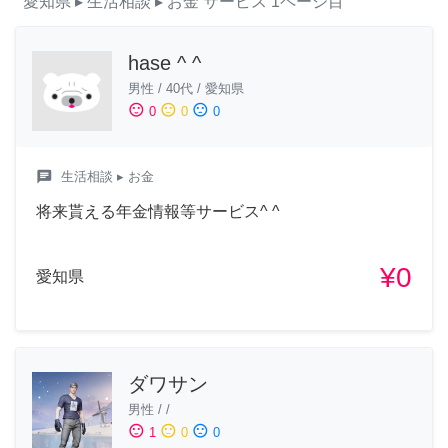
愛知県
▸ 生活相談
▸ お金
サービス
1ページ目
hase ^ ^
男性
/
40代
/
愛知県
sentiment_satisfied
sentiment_neutral
sentiment_dissatisfied
0
0
0
chat
生活相談
▸ お金
将来貰える年金情報等サービス^ ^
¥0
愛知県
ダワサン
男性
/
/
sentiment_satisfied
sentiment_neutral
sentiment_dissatisfied
1
0
0