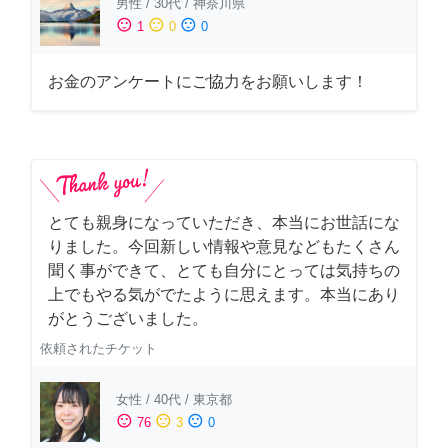
男性
/
30代
/
神奈川県
sentiment_satisfied
sentiment_neutral
sentiment_dissatisfied
1
0
0
お金のアンケートにご協力をお願いします！
とても親身になっていただき、本当にお世話にな
りました。今回新しい情報や意見などもたくさん
聞く事ができて、とても自分にとっては気持ちの
上でもやる気がでたように思えます。本当にあり
がとうございました。
依頼されたチケット
女性
/
40代
/
東京都
sentiment_satisfied
sentiment_neutral
sentiment_dissatisfied
76
3
0