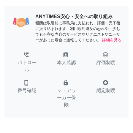
ANYTIMES安心・安全への取り組み
報酬は取引前に事務局に支払われ、評価・完了後
に振り込まれます。利用規約違反の恐れや、少し
でも不審な内容のサービスやリクエストやユーザ
ーがあった場合は通報してください。
詳細を見る
perm_phone_msg
assignment_ind
tag_faces
パトロー
本人確認
評価制度
ル
smartphone
lock
stars
番号確認
シェアワ
認定制度
ーカー保
険