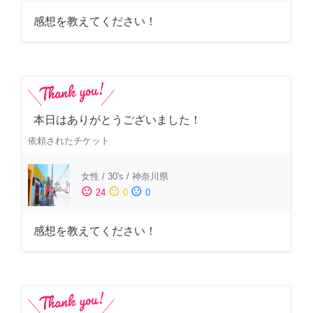
感想を教えてください！
本日はありがとうございました！
依頼されたチケット
女性
/
30's
/
神奈川県
sentiment_satisfied
sentiment_neutral
sentiment_dissatisfied
24
0
0
感想を教えてください！