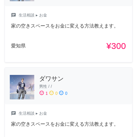
chat
生活相談
▸ お金
家の空きスペースをお金に変える方法教えます。
¥300
愛知県
ダワサン
男性
/
/
sentiment_satisfied
sentiment_neutral
sentiment_dissatisfied
1
0
0
chat
生活相談
▸ お金
家の空きスペースをお金に変える方法教えます。