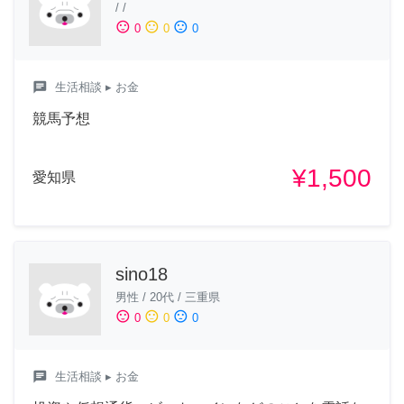
/
/
sentiment_satisfied
sentiment_neutral
sentiment_dissatisfied
0
0
0
chat
生活相談
▸ お金
競馬予想
¥1,500
愛知県
sino18
男性
/
20代
/
三重県
sentiment_satisfied
sentiment_neutral
sentiment_dissatisfied
0
0
0
chat
生活相談
▸ お金