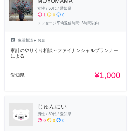
MOYUMAMA
女性
/
50代
/
愛知県
sentiment_satisfied
sentiment_neutral
sentiment_dissatisfied
1
0
0
メッセージ平均返信時間: 3時間以内
chat
生活相談
▸ お金
家計のやりくり相談～ファイナンシャルプランナー
による
¥1,000
愛知県
じゅんにい
男性
/
30代
/
愛知県
sentiment_satisfied
sentiment_neutral
sentiment_dissatisfied
0
0
0