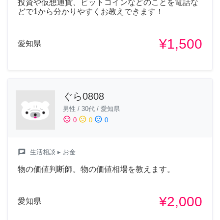
投資や仮想通貨、ビットコインなどのことを電話な
どで1から分かりやすくお教えできます！
¥1,500
愛知県
ぐら0808
男性
/
30代
/
愛知県
sentiment_satisfied
sentiment_neutral
sentiment_dissatisfied
0
0
0
chat
生活相談
▸ お金
物の価値判断師。物の価値相場を教えます。
¥2,000
愛知県