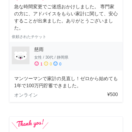
急な時間変更でご迷惑おかけしました。 専門家
の方に、アドバイスをもらい家計に関して、安心
することが出来ました。ありがとうございまし
た。
依頼されたチケット
慈雨
女性
/
30代
/
静岡県
sentiment_satisfied
sentiment_neutral
sentiment_dissatisfied
1
0
0
マンツーマンで家計の見直し！ゼロから始めても
1年で100万円貯蓄できました。
¥500
オンライン