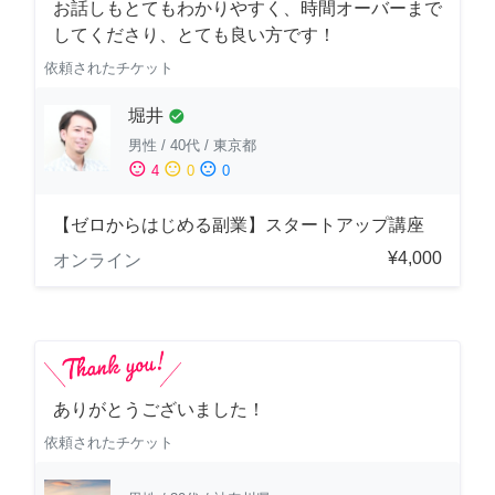
お話しもとてもわかりやすく、時間オーバーまで
してくださり、とても良い方です！
依頼されたチケット
堀井
check_circle
男性
/
40代
/
東京都
sentiment_satisfied
sentiment_neutral
sentiment_dissatisfied
4
0
0
【ゼロからはじめる副業】スタートアップ講座
¥4,000
オンライン
ありがとうございました！
依頼されたチケット