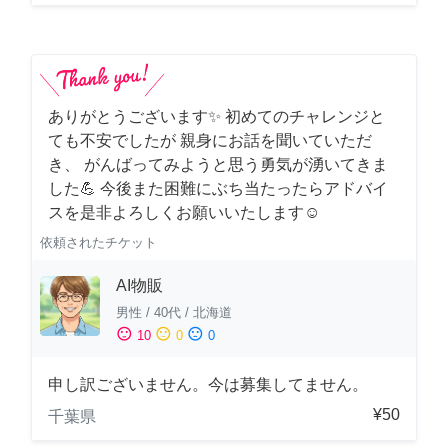
ありがとうございます✨ 初めてのチャレンジと
ても不安でしたが 親身にお話を聞いていただ
き、 がんばってみようと思う勇気が湧いてきま
した💪 今後また困難にぶち当たったらアドバイ
スを是非よろしくお願いいたします☺️
依頼されたチケット
AI物販
男性
/
40代
/
北海道
sentiment_satisfied
sentiment_neutral
sentiment_dissatisfied
10
0
0
申し訳ございません。今は募集してません。
¥50
千葉県