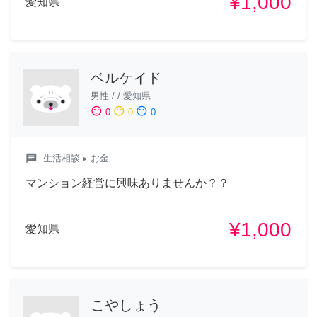
¥1,000
愛知県
ベルケイド
男性
/
/
愛知県
sentiment_satisfied
sentiment_neutral
sentiment_dissatisfied
0
0
0
chat
生活相談
▸ お金
マンション経営に興味ありませんか？？
¥1,000
愛知県
こやしょう