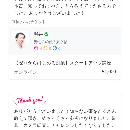
本質、知っておくべきことを教えてくださる方で
した。 ありがとうございました！
依頼されたチケット
堀井
check_circle
男性
/
40代
/
東京都
sentiment_satisfied
sentiment_neutral
sentiment_dissatisfied
4
0
0
【ゼロからはじめる副業】スタートアップ講座
¥4,000
オンライン
ありがとうございました！知らない事をたくさん
教えて頂き、めちゃくちゃ参考になりました。是
非、カメラ転売にチャレンジしたくなりました。