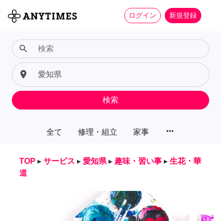
ログイン
新規登録
search
place
検索
more_horiz
全て
修理・組立
家事
TOP
▸
サービス
▸
愛知県
▸
趣味・習い事
▸
生花・華
道