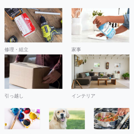
修理・組立
家事
引っ越し
インテリア