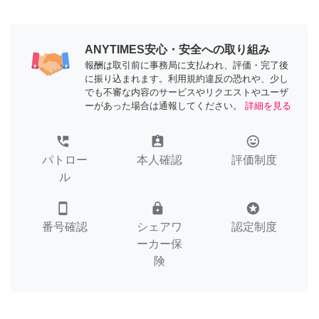
ANYTIMES安心・安全への取り組み
報酬は取引前に事務局に支払われ、評価・完了後
に振り込まれます。利用規約違反の恐れや、少し
でも不審な内容のサービスやリクエストやユーザ
ーがあった場合は通報してください。
詳細を見る
perm_phone_msg
assignment_ind
tag_faces
パトロー
本人確認
評価制度
ル
smartphone
lock
stars
番号確認
シェアワ
認定制度
ーカー保
険