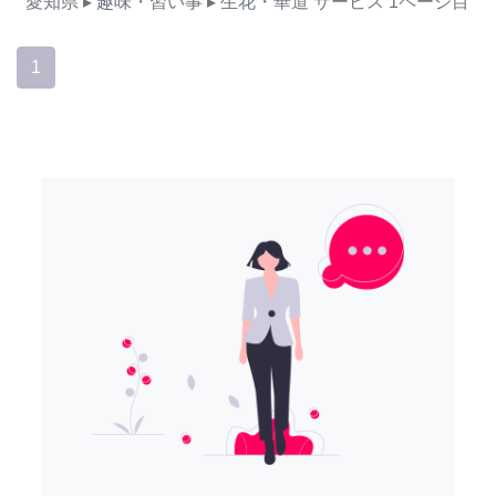
愛知県
▸ 趣味・習い事
▸ 生花・華道
サービス
1ページ目
1