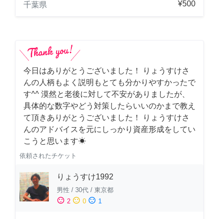
¥500
千葉県
今日はありがとうございました！ りょうすけさ
んの人柄もよく説明もとても分かりやすかったで
す^^ 漠然と老後に対して不安がありましたが、
具体的な数字やどう対策したらいいのかまで教え
て頂きありがとうございました！ りょうすけさ
んのアドバイスを元にしっかり資産形成をしてい
こうと思います☀︎
依頼されたチケット
りょうすけ1992
男性
/
30代
/
東京都
sentiment_satisfied
sentiment_neutral
sentiment_dissatisfied
2
0
1