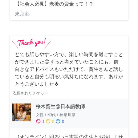
【社会人必見】老後の資金って！？
東京都
とても話しやすい方で、楽しい時間を過ごすこと
ができました😊ずっと考えていたことにも、前
向きなアドバイスもいただけて、葵生さんと話し
ていると自分も明るい気持ちになれます。ありが
とうございました🌟
依頼されたチケット
桜木葵生@日本語教師
女性
/
30代
/
神奈川県
sentiment_satisfied
sentiment_neutral
sentiment_dissatisfied
1
0
0
［オンライン］明るい日本語の先生とお話しませ