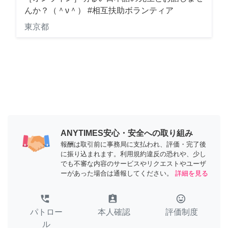
んか？（＾ν＾） #相互扶助ボランティア
東京都
ANYTIMES安心・安全への取り組み
報酬は取引前に事務局に支払われ、評価・完了後
に振り込まれます。利用規約違反の恐れや、少し
でも不審な内容のサービスやリクエストやユーザ
ーがあった場合は通報してください。
詳細を見る
perm_phone_msg
assignment_ind
tag_faces
パトロー
本人確認
評価制度
ル