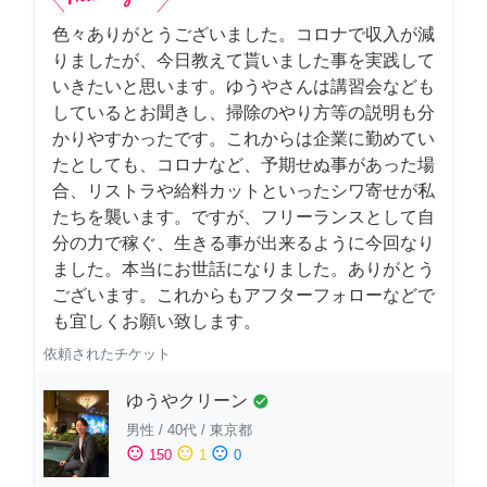
色々ありがとうございました。コロナで収入が減
りましたが、今日教えて貰いました事を実践して
いきたいと思います。ゆうやさんは講習会なども
しているとお聞きし、掃除のやり方等の説明も分
かりやすかったです。これからは企業に勤めてい
たとしても、コロナなど、予期せぬ事があった場
合、リストラや給料カットといったシワ寄せが私
たちを襲います。ですが、フリーランスとして自
分の力で稼ぐ、生きる事が出来るように今回なり
ました。本当にお世話になりました。ありがとう
ございます。これからもアフターフォローなどで
も宜しくお願い致します。
依頼されたチケット
ゆうやクリーン
check_circle
男性
/
40代
/
東京都
sentiment_satisfied
sentiment_neutral
sentiment_dissatisfied
150
1
0