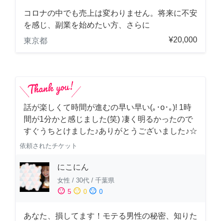
コロナの中でも売上は変わりません。将来に不安
を感じ、副業を始めたい方、さらに
¥20,000
東京都
話が楽しくて時間が進むの早い早い(｡･о･｡)! 1時
間が1分かと感じました(笑) 凄く明るかったので
すぐうちとけました♪ありがとうございました♪☆
依頼されたチケット
にこにん
女性
/
30代
/
千葉県
sentiment_satisfied
sentiment_neutral
sentiment_dissatisfied
5
0
0
あなた、損してます！モテる男性の秘密、知りた