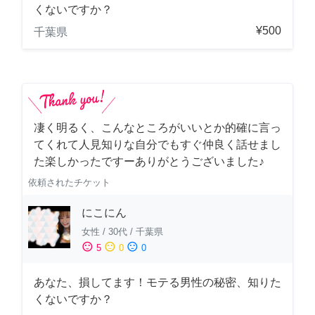
くないですか？
¥500
千葉県
凄く明るく、こんなところがいいとか的確に言っ
てくれて人見知りな自分でもすぐ仲良く話せまし
た楽しかったですーありがとうございました♪
依頼されたチケット
にこにん
女性
/
30代
/
千葉県
sentiment_satisfied
sentiment_neutral
sentiment_dissatisfied
5
0
0
あなた、損してます！モテる男性の秘密、知りた
くないですか？