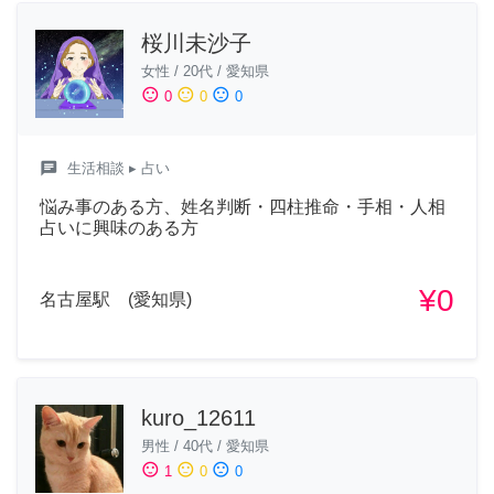
桜川未沙子
女性
/
20代
/
愛知県
sentiment_satisfied
sentiment_neutral
sentiment_dissatisfied
0
0
0
chat
生活相談
▸ 占い
悩み事のある方、姓名判断・四柱推命・手相・人相
占いに興味のある方
¥0
名古屋駅 (愛知県)
kuro_12611
男性
/
40代
/
愛知県
sentiment_satisfied
sentiment_neutral
sentiment_dissatisfied
1
0
0