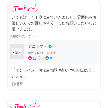
とても詳しく丁寧にみて頂きました。雰囲気もお
優しい方でお話しやすく、またお願いしたいなと
思いました。
依頼されたチケット
ミニトマト
check_circle
女性
/
60代
/
宮崎県
sentiment_satisfied
sentiment_neutral
sentiment_dissatisfied
19
0
0
「オンライン」お悩み相談 #占い #相互扶助ボラ
ンティア
宮崎県