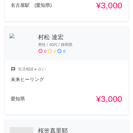
¥3,000
名古屋駅 (愛知県)
村松 達宏
男性
/
40代
/
静岡県
sentiment_satisfied
sentiment_neutral
sentiment_dissatisfied
0
0
0
chat
生活相談
▸ 占い
未来ヒーリング
¥3,000
愛知県
桜🌸真里耶