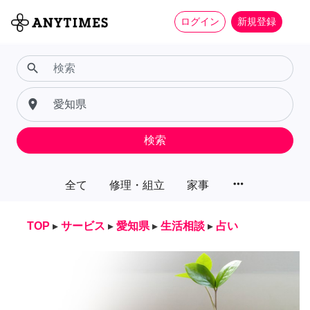
ログイン
新規登録
search
place
検索
more_horiz
全て
修理・組立
家事
TOP
▸
サービス
▸
愛知県
▸
生活相談
▸
占い