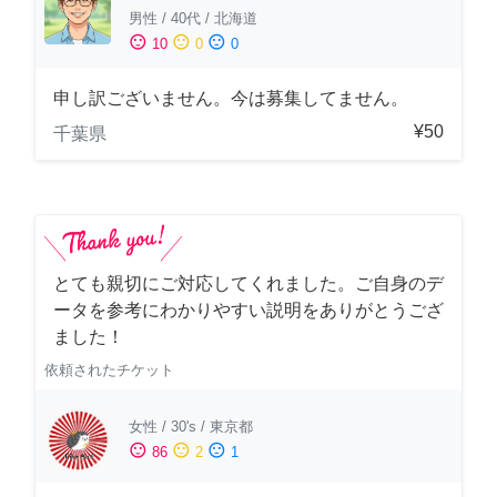
男性
/
40代
/
北海道
sentiment_satisfied
sentiment_neutral
sentiment_dissatisfied
10
0
0
申し訳ございません。今は募集してません。
¥50
千葉県
とても親切にご対応してくれました。ご自身のデ
ータを参考にわかりやすい説明をありがとうござ
ました！
依頼されたチケット
女性
/
30's
/
東京都
sentiment_satisfied
sentiment_neutral
sentiment_dissatisfied
86
2
1