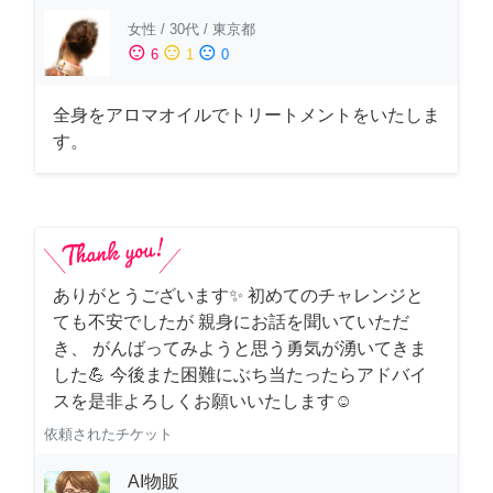
女性
/
30代
/
東京都
sentiment_satisfied
sentiment_neutral
sentiment_dissatisfied
6
1
0
全身をアロマオイルでトリートメントをいたしま
す。
ありがとうございます✨ 初めてのチャレンジと
ても不安でしたが 親身にお話を聞いていただ
き、 がんばってみようと思う勇気が湧いてきま
した💪 今後また困難にぶち当たったらアドバイ
スを是非よろしくお願いいたします☺️
依頼されたチケット
AI物販