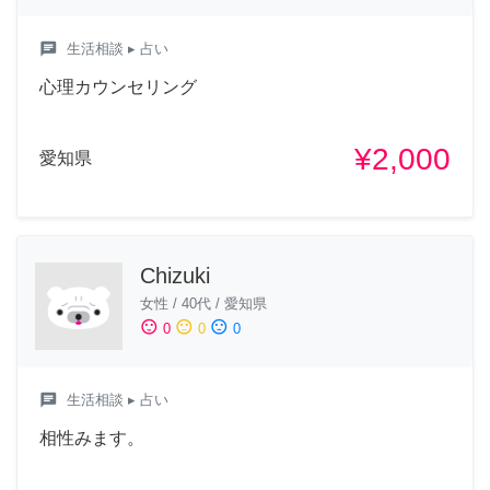
chat
生活相談
▸ 占い
心理カウンセリング
¥2,000
愛知県
Chizuki
女性
/
40代
/
愛知県
sentiment_satisfied
sentiment_neutral
sentiment_dissatisfied
0
0
0
chat
生活相談
▸ 占い
相性みます。