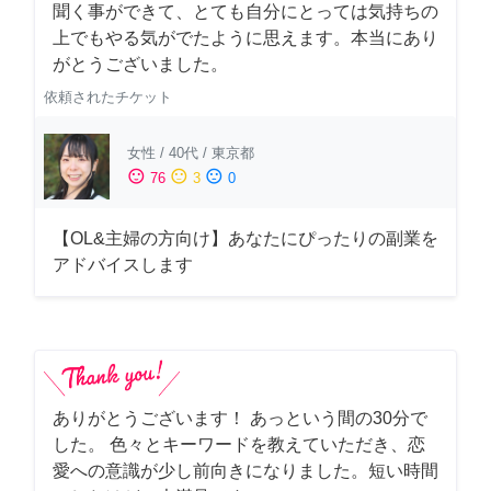
聞く事ができて、とても自分にとっては気持ちの
上でもやる気がでたように思えます。本当にあり
がとうございました。
依頼されたチケット
女性
/
40代
/
東京都
sentiment_satisfied
sentiment_neutral
sentiment_dissatisfied
76
3
0
【OL&主婦の方向け】あなたにぴったりの副業を
アドバイスします
ありがとうございます！ あっという間の30分で
した。 色々とキーワードを教えていただき、恋
愛への意識が少し前向きになりました。短い時間