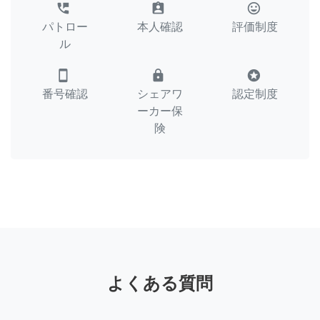
perm_phone_msg
assignment_ind
tag_faces
パトロー
本人確認
評価制度
ル
smartphone
lock
stars
番号確認
シェアワ
認定制度
ーカー保
険
よくある質問