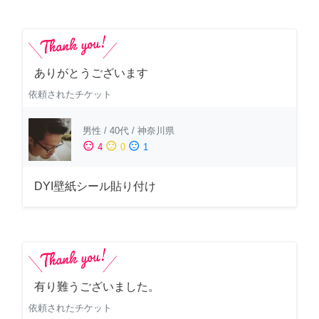
ありがとうございます
依頼されたチケット
男性
/
40代
/
神奈川県
sentiment_satisfied
sentiment_neutral
sentiment_dissatisfied
4
0
1
DYI壁紙シール貼り付け
有り難うございました。
依頼されたチケット