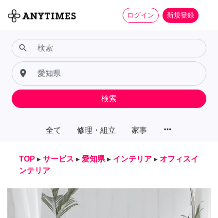
ログイン
新規登録
search
place
検索
more_horiz
全て
修理・組立
家事
TOP
▸
サービス
▸
愛知県
▸
インテリア
▸
オフィスイ
ンテリア