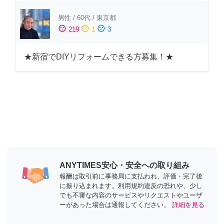
男性
/
60代
/
東京都
sentiment_satisfied
sentiment_neutral
sentiment_dissatisfied
219
1
3
★新宿でDIYリフォームできる方募集！★
ANYTIMES安心・安全への取り組み
報酬は取引前に事務局に支払われ、評価・完了後
に振り込まれます。利用規約違反の恐れや、少し
でも不審な内容のサービスやリクエストやユーザ
ーがあった場合は通報してください。
詳細を見る