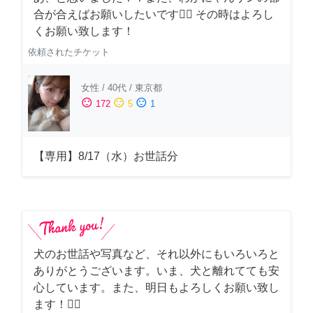
合が合えばお願いしたいです🙇‍♂️ その時はよろし
くお願い致します！
依頼されたチケット
女性
/
40代
/
東京都
sentiment_satisfied
sentiment_neutral
sentiment_dissatisfied
172
5
1
【専用】8/17（水）お世話分
犬のお世話や写真など、それ以外にもいろいろと
ありがとうございます。いま、犬と離れてても安
心しています。また、明日もよろしくお願い致し
ます！🙇‍♂️