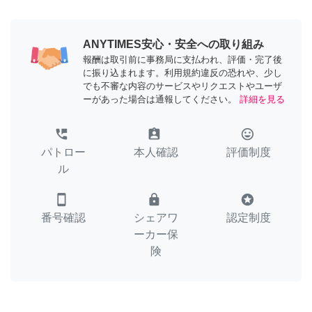
ANYTIMES安心・安全への取り組み
報酬は取引前に事務局に支払われ、評価・完了後
に振り込まれます。利用規約違反の恐れや、少し
でも不審な内容のサービスやリクエストやユーザ
ーがあった場合は通報してください。
詳細を見る
perm_phone_msg
assignment_ind
tag_faces
パトロー
本人確認
評価制度
ル
smartphone
lock
stars
番号確認
シェアワ
認定制度
ーカー保
険