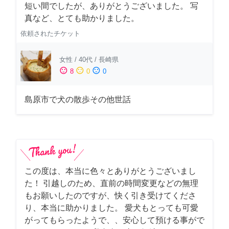
短い間でしたが、ありがとうございました。 写
真など、とても助かりました。
依頼されたチケット
女性
/
40代
/
長崎県
sentiment_satisfied
sentiment_neutral
sentiment_dissatisfied
8
0
0
島原市で犬の散歩その他世話
この度は、本当に色々とありがとうございまし
た！ 引越しのため、直前の時間変更などの無理
もお願いしたのですが、快く引き受けてくださ
り、本当に助かりました。 愛犬もとっても可愛
がってもらったようで、、安心して預ける事がで