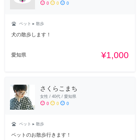
sentiment_satisfied
sentiment_neutral
sentiment_dissatisfied
0
0
0
pets
ペット
▸ 散歩
犬の散歩します！
¥1,000
愛知県
さくらこまち
女性
/
40代
/
愛知県
sentiment_satisfied
sentiment_neutral
sentiment_dissatisfied
0
0
0
pets
ペット
▸ 散歩
ペットのお散歩行きます！