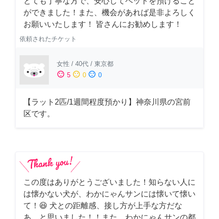
とても丁寧な方で、安心してペットを預けること
ができました！また、機会があれば是非よろしく
お願いいたします！ 皆さんにお勧めします！
依頼されたチケット
女性
/
40代
/
東京都
sentiment_satisfied
sentiment_neutral
sentiment_dissatisfied
5
0
0
【ラット2匹/1週間程度預かり】神奈川県の宮前
区です。
この度はありがとうございました！知らない人に
は懐かない犬が、わかにゃんサンには懐いて懐い
て！😆 犬との距離感、接し方が上手な方だな
あ、と思いました！！また、わかにゃんサンの都