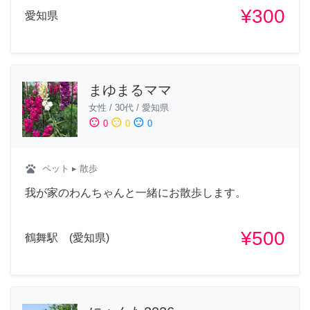
¥300
愛知県
まゆまるママ
女性
/
30代
/
愛知県
sentiment_satisfied
sentiment_neutral
sentiment_dissatisfied
0
0
0
pets
ペット
▸ 散歩
我が家のわんちゃんと一緒にお散歩します。
¥500
鶴舞駅 (愛知県)