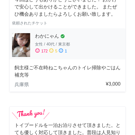
で安心して出かけることができました。 またぜ
ひ機会ありましたらよろしくお願い致します。
依頼されたチケット
わかにゃん
check_circle
女性
/
40代
/
東京都
sentiment_satisfied
sentiment_neutral
sentiment_dissatisfied
172
5
1
飼主様ご不在時ねこちゃんのトイレ掃除やごはん
補充等
¥3,000
兵庫県
トイプードルを一泊お泊りさせて頂きました。と
ても優しく対応して頂きました。普段は人見知り