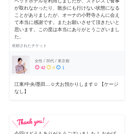
ペットホテルを利用しましたが、ストレスで食事
が取れなかったり、散歩にも行けない状態になる
ことがありましたが、オーナの小野寺さんに会え
て本当に感謝です。またお願いさせて頂きたいと
思います。この度は本当にありがとうございまし
た。
依頼されたチケット
女性
/
30代
/
東京都
sentiment_satisfied
sentiment_neutral
sentiment_dissatisfied
42
0
1
江東/中央/墨田…☺︎犬お預かりします☺︎ 【ケージ
なし】
今回はどうもありがとうございました！ おかげ