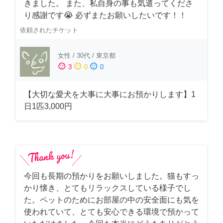
きました。 また、私自身の事も気遣ってくださ
り感謝です😭 必ずまたお願いしたいです！！
依頼されたチケット
女性
/
30代
/
東京都
sentiment_satisfied
sentiment_neutral
sentiment_dissatisfied
3
0
0
【大切な愛犬を大事に大事にお預かりします】1
日1匹3,000円
今回も長期の預かりをお願いしました。猫もすっ
かり懐き、とてもリラックスしている様子でし
た。ペットのためにお部屋の中の安全面にも気を
使われていて、とても安心できる環境で預かって