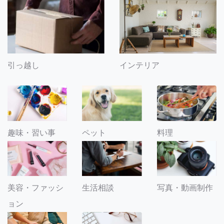
引っ越し
インテリア
趣味・習い事
ペット
料理
美容・ファッシ
生活相談
写真・動画制作
ョン