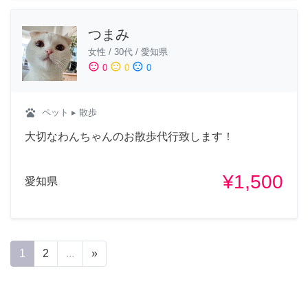
つまみ
女性
/
30代
/
愛知県
sentiment_satisfied
sentiment_neutral
sentiment_dissatisfied
0
0
0
pets
ペット
▸ 散歩
大切なわんちゃんのお散歩代行致します！
¥1,500
愛知県
1
2
...
»