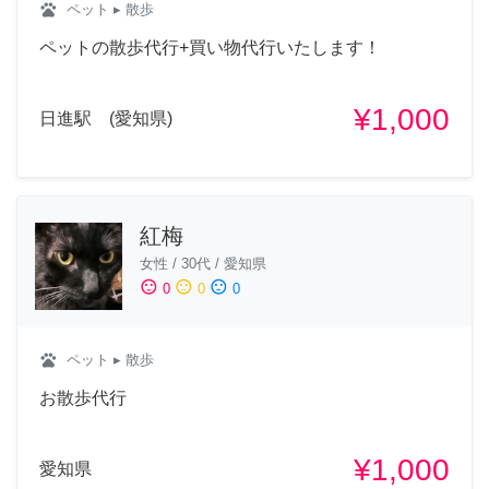
pets
ペット
▸ 散歩
ペットの散歩代行+買い物代行いたします！
¥1,000
日進駅 (愛知県)
紅梅
女性
/
30代
/
愛知県
sentiment_satisfied
sentiment_neutral
sentiment_dissatisfied
0
0
0
pets
ペット
▸ 散歩
お散歩代行
¥1,000
愛知県