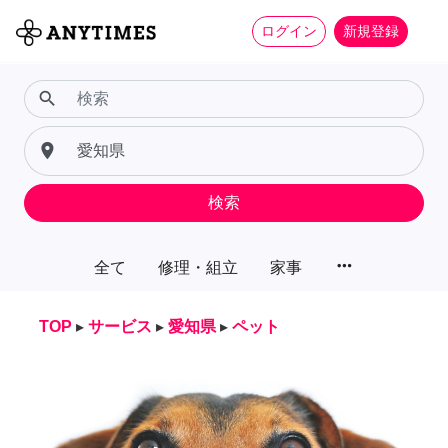
ログイン
新規登録
search
place
検索
more_horiz
全て
修理・組立
家事
TOP
▸
サービス
▸
愛知県
▸
ペット