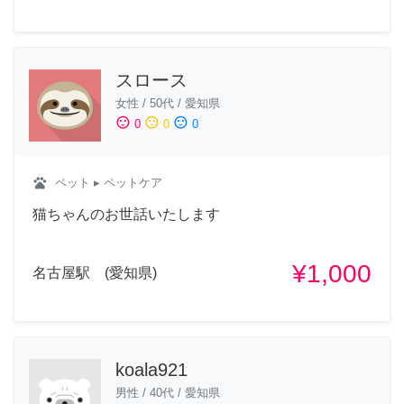
スロース
女性
/
50代
/
愛知県
sentiment_satisfied
sentiment_neutral
sentiment_dissatisfied
0
0
0
pets
ペット
▸ ペットケア
猫ちゃんのお世話いたします
¥1,000
名古屋駅 (愛知県)
koala921
男性
/
40代
/
愛知県