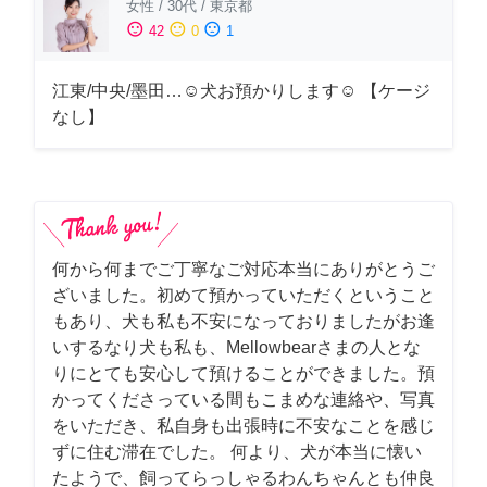
女性
/
30代
/
東京都
sentiment_satisfied
sentiment_neutral
sentiment_dissatisfied
42
0
1
江東/中央/墨田…☺︎犬お預かりします☺︎ 【ケージ
なし】
何から何までご丁寧なご対応本当にありがとうご
ざいました。初めて預かっていただくということ
もあり、犬も私も不安になっておりましたがお逢
いするなり犬も私も、Mellowbearさまの人とな
りにとても安心して預けることができました。預
かってくださっている間もこまめな連絡や、写真
をいただき、私自身も出張時に不安なことを感じ
ずに住む滞在でした。 何より、犬が本当に懐い
たようで、飼ってらっしゃるわんちゃんとも仲良