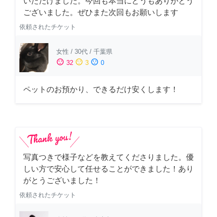
いただけました。今回も本当にどうもありがとう
ございました。ぜひまた次回もお願いします
依頼されたチケット
女性
/
30代
/
千葉県
sentiment_satisfied
sentiment_neutral
sentiment_dissatisfied
32
3
0
ペットのお預かり、できるだけ安くします！
写真つきで様子などを教えてくださりました。優
しい方で安心して任せることができました！あり
がとうございました！
依頼されたチケット