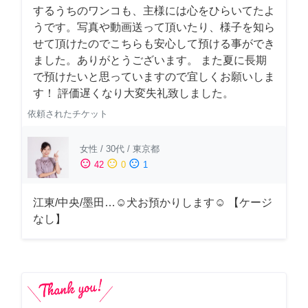
するうちのワンコも、主様には心をひらいてたよ
うです。写真や動画送って頂いたり、様子を知ら
せて頂けたのでこちらも安心して預ける事ができ
ました。ありがとうございます。 また夏に長期
で預けたいと思っていますので宜しくお願いしま
す！ 評価遅くなり大変失礼致しました。
依頼されたチケット
女性
/
30代
/
東京都
sentiment_satisfied
sentiment_neutral
sentiment_dissatisfied
42
0
1
江東/中央/墨田…☺︎犬お預かりします☺︎ 【ケージ
なし】