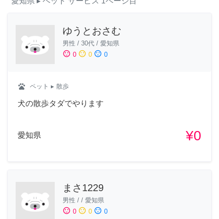
愛知県
▸ ペット
サービス
1ページ目
ゆうとおさむ
男性
/
30代
/
愛知県
sentiment_satisfied
sentiment_neutral
sentiment_dissatisfied
0
0
0
pets
ペット
▸ 散歩
犬の散歩タダでやります
¥0
愛知県
まさ1229
男性
/
/
愛知県
sentiment_satisfied
sentiment_neutral
sentiment_dissatisfied
0
0
0