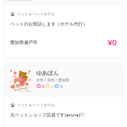
pets
ペット
▸ ペットホテル
ペットのお世話します（ホテル代行）
¥0
愛知県瀬戸市
ゆあぽん
女性
/
30代
/
愛知県
sentiment_satisfied
sentiment_neutral
sentiment_dissatisfied
0
0
0
pets
ペット
▸ ペットホテル
元ペットショップ店員です(๑•ω•๑)♡