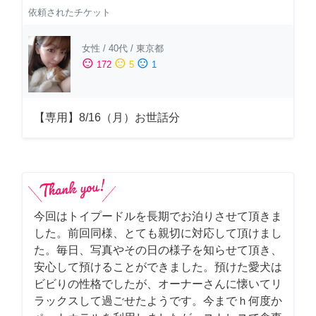
依頼されたチケット
女性
/
40代
/
東京都
sentiment_satisfied
sentiment_neutral
sentiment_dissatisfied
172
5
1
【専用】8/16（月）お世話分
今回はトイプードルを長期でお泊りさせて頂きま
した。前回同様、とても親切に対応して頂けまし
た。毎日、写真やその日の様子を知らせて頂き、
安心して預けることができました。預けた愛犬は
ビビりの性格でしたが、オーナーさんに懐いてリ
ラックスして過ごせたようです。今までｈ何度か