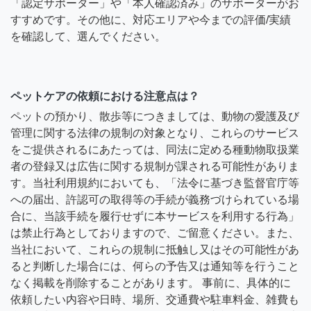
「認定サポーター」や「本人確認済み」のサポーターがお
すすめです。その他に、対応エリアや今までの評価/実績
を確認して、選んでください。
ペットケアの依頼における注意点は？
ペットの預かり、散歩等につきましては、動物の愛護及び
管理に関する法律の規制の対象となり、これらのサービス
をご提供されるにあたっては、同法に定める種動物取扱業
者の登録又は広告に関する規制が課される可能性がありま
す。当社利用規約においても、「法令に基づき監督官庁等
への届出、許認可の取得等の手続が義務づけられている場
合に、当該手続を履行せずに本サービスを利用する行為」
は禁止行為としておりますので、ご留意ください。また、
当社において、これらの規制に抵触し又はその可能性があ
ると判断した場合には、何らの予告又は通知等を行うこと
なく掲載を削除することがあります。 事前に、具体的に
依頼したい内容や日時、場所、交通費や駐車料金、雑費も