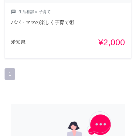
chat
生活相談
▸ 子育て
パパ・ママの楽しく子育て術
¥2,000
愛知県
1