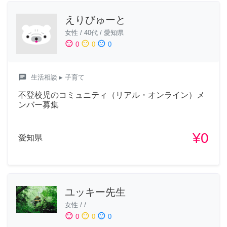
えりびゅーと
女性
/
40代
/
愛知県
sentiment_satisfied
sentiment_neutral
sentiment_dissatisfied
0
0
0
chat
生活相談
▸ 子育て
不登校児のコミュニティ（リアル・オンライン）メ
ンバー募集
¥0
愛知県
ユッキー先生
女性
/
/
sentiment_satisfied
sentiment_neutral
sentiment_dissatisfied
0
0
0