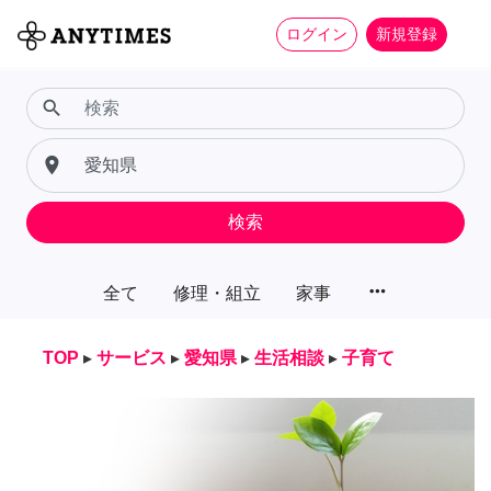
ログイン
新規登録
search
place
検索
more_horiz
全て
修理・組立
家事
TOP
▸
サービス
▸
愛知県
▸
生活相談
▸
子育て