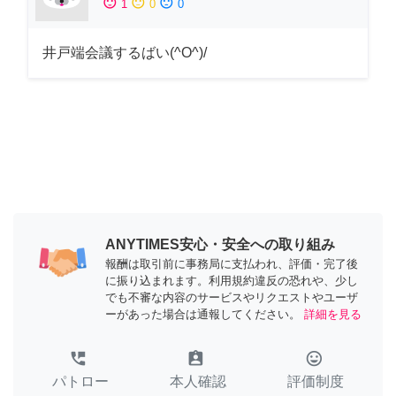
sentiment_satisfied
sentiment_neutral
sentiment_dissatisfied
1
0
0
井戸端会議するばい(^O^)/
ANYTIMES安心・安全への取り組み
報酬は取引前に事務局に支払われ、評価・完了後
に振り込まれます。利用規約違反の恐れや、少し
でも不審な内容のサービスやリクエストやユーザ
ーがあった場合は通報してください。
詳細を見る
perm_phone_msg
assignment_ind
tag_faces
パトロー
本人確認
評価制度