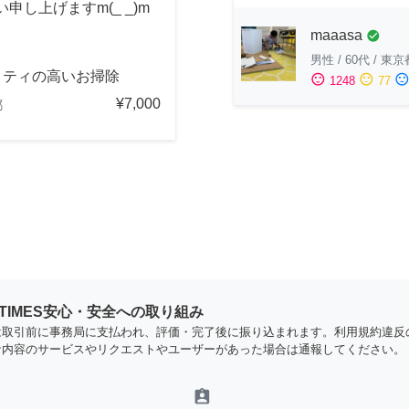
し上げますm(_ _)m
maaasa
check_circle
男性
/
60代
/
東京
リティの高いお掃除
sentiment_satisfied
sentiment_neutral
sentiment_dissatisfi
1248
77
¥7,000
都
YTIMES安心・安全への取り組み
は取引前に事務局に支払われ、評価・完了後に振り込まれます。利用規約違反
な内容のサービスやリクエストやユーザーがあった場合は通報してください。
assignment_ind