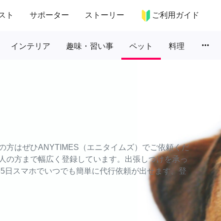
スト
サポーター
ストーリー
ご利用ガイド
more_horiz
インテリア
趣味・習い事
ペット
料理
方はぜひANYTIMES（エニタイムズ）でご依頼くだ
人の方まで幅広く登録しています。出張しつけを承っ
65日スマホでいつでも簡単に代行依頼が出せます。登