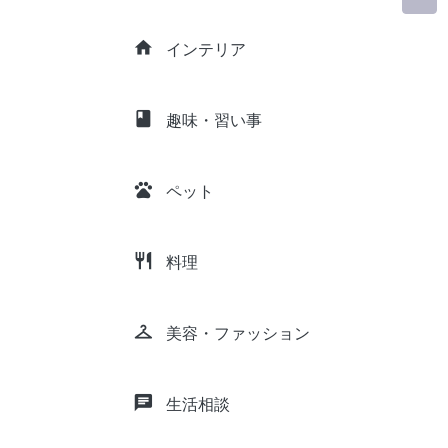
home
インテリア
class
趣味・習い事
pets
ペット
restaurant
料理
checkroom
美容・ファッション
chat
生活相談