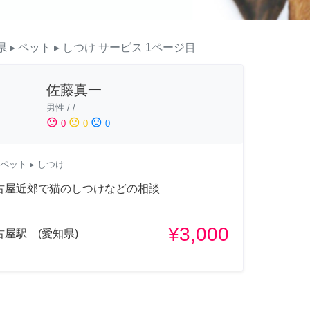
県
▸ ペット
▸ しつけ
サービス
1ページ目
佐藤真一
男性
/
/
sentiment_satisfied
sentiment_neutral
sentiment_dissatisfied
0
0
0
ペット
▸ しつけ
古屋近郊で猫のしつけなどの相談
¥3,000
古屋駅 (愛知県)