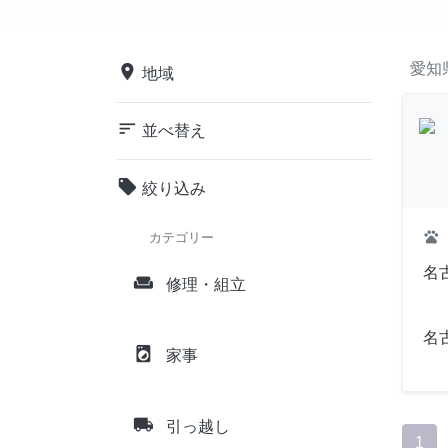
愛知
place
地域
sort
並べ替え
local_offer
絞り込み
pets
カテゴリー
名
weekend
修理・組立
名
local_laundry_service
家事
local_shipping
引っ越し
1