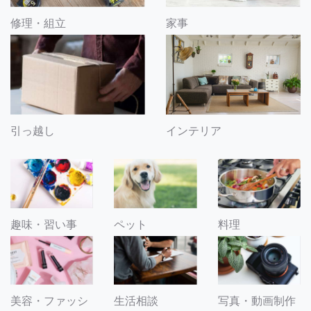
修理・組立
家事
引っ越し
インテリア
趣味・習い事
ペット
料理
美容・ファッシ
生活相談
写真・動画制作