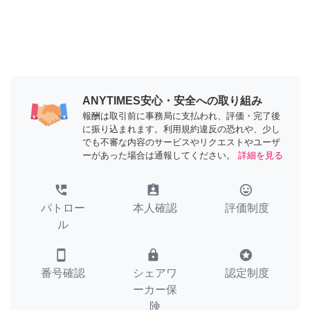
ANYTIMES安心・安全への取り組み
報酬は取引前に事務局に支払われ、評価・完了後
に振り込まれます。利用規約違反の恐れや、少し
でも不審な内容のサービスやリクエストやユーザ
ーがあった場合は通報してください。
詳細を見る
perm_phone_msg
assignment_ind
tag_faces
パトロー
本人確認
評価制度
ル
smartphone
lock
stars
番号確認
シェアワ
認定制度
ーカー保
険