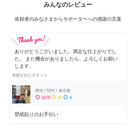
みんなのレビュー
依頼者のみなさまからサポーターへの感謝の言葉
ありがとうございました。満足な仕上がりでし
た。 また機会がありましたら、よろしくお願い
します。
依頼されたチケット
男性
/
50代
/
東京都
sentiment_satisfied
sentiment_neutral
sentiment_dissatisfied
1670
49
4
壁紙貼りのお手伝い