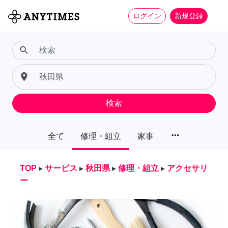
ログイン
新規登録
search
place
検索
more_horiz
全て
修理・組立
家事
TOP
▸
サービス
▸
秋田県
▸
修理・組立
▸
アクセサリ
ー