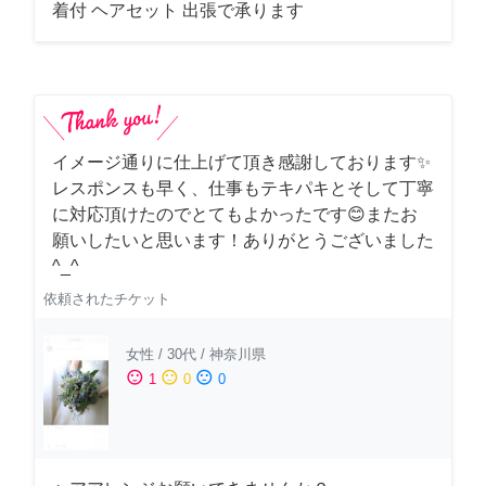
着付 ヘアセット 出張で承ります
イメージ通りに仕上げて頂き感謝しております✨
レスポンスも早く、仕事もテキパキとそして丁寧
に対応頂けたのでとてもよかったです😊またお
願いしたいと思います！ありがとうございました
^_^
依頼されたチケット
女性
/
30代
/
神奈川県
sentiment_satisfied
sentiment_neutral
sentiment_dissatisfied
1
0
0