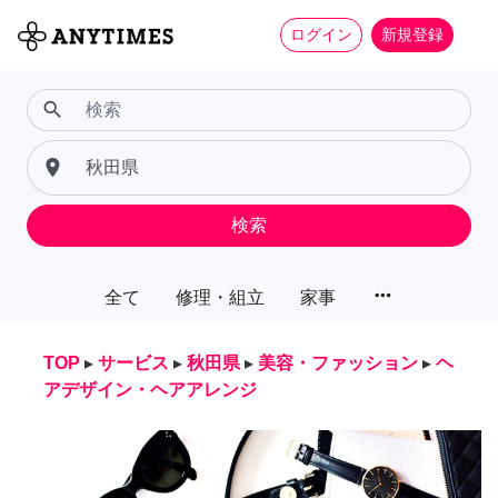
ログイン
新規登録
search
place
検索
more_horiz
全て
修理・組立
家事
TOP
▸
サービス
▸
秋田県
▸
美容・ファッション
▸
ヘ
アデザイン・ヘアアレンジ