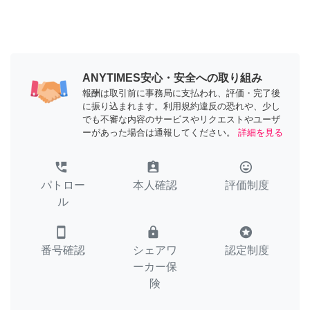
ANYTIMES安心・安全への取り組み
報酬は取引前に事務局に支払われ、評価・完了後
に振り込まれます。利用規約違反の恐れや、少し
でも不審な内容のサービスやリクエストやユーザ
ーがあった場合は通報してください。
詳細を見る
perm_phone_msg
assignment_ind
tag_faces
パトロー
本人確認
評価制度
ル
smartphone
lock
stars
番号確認
シェアワ
認定制度
ーカー保
険