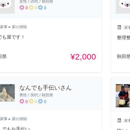
女性
/
20代
/
秋田県
sentiment_satisfied
sentiment_neutral
sentiment_dissatisfied
0
0
0
家事
▸ 家の掃除
local_laundry_service
家
でも屋です！
整理
¥2,000
田県
秋田
なんでも手伝いさん
男性
/
30代
/
秋田県
sentiment_satisfied
sentiment_neutral
sentiment_dissatisfied
0
0
0
家事
▸ 家の掃除
local_laundry_service
家
んでもお手伝い