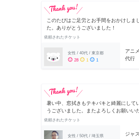
このたびはご足労とお手間をおかけしまし
た。ありがとうございました！
依頼されたチケット
アニ
女性
/
40代
/
東京都
代行
sentiment_satisfied
sentiment_neutral
sentiment_dissatisfied
28
1
1
暑い中、窓拭きもテキパキと綺麗にして
うございました。またよろしくお願いい
依頼されたチケット
ジャス
女性
/
50代
/
埼玉県