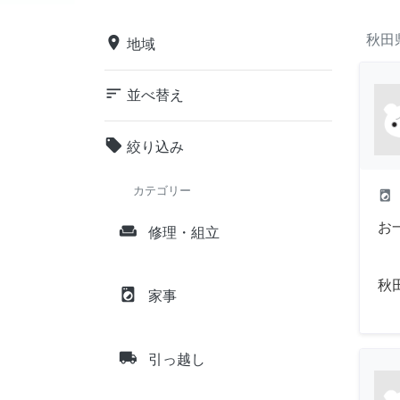
秋田
place
地域
sort
並べ替え
local_offer
絞り込み
カテゴリー
local_laundry_service
お
weekend
修理・組立
秋
local_laundry_service
家事
local_shipping
引っ越し