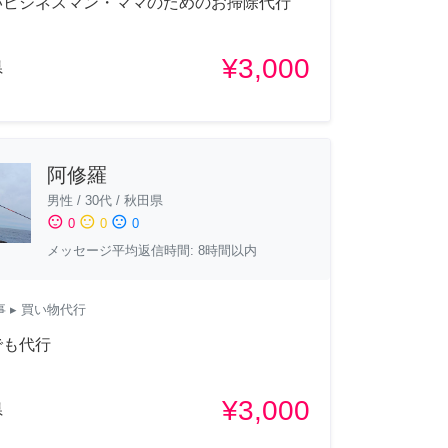
いビジネスマン・ママのためのお掃除代行
¥3,000
県
阿修羅
男性
/
30代
/
秋田県
sentiment_satisfied
sentiment_neutral
sentiment_dissatisfied
0
0
0
メッセージ平均返信時間: 8時間以内
事
▸ 買い物代行
でも代行
¥3,000
県