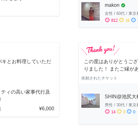
makon
check_circle
女性
/
60代
/
東京
sentiment_satisfied
sentiment_neutral
sentiment_dissatisfied
812
16
パキとお料理していただ
この度はありがとうござ
りました！ またご縁が
依頼されたチケット
リティの高い家事代行及
SHIN@池尻大
掃
男性
/
30代
/
東京
¥6,000
都
sentiment_satisfied
sentiment_neutral
sentiment_dissatisfied
14
0
0