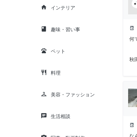
home
インテリア
local_laundry_service
class
趣味・習い事
何
pets
ペット
秋
restaurant
料理
checkroom
美容・ファッション
chat
生活相談
local_laundry_service
な