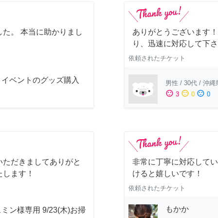
た。 本当に助かりまし
ありがとうございます！
り、迅速に対応して下さ
依頼されたチケット
メイベントのグッズ購入
男性
/
30代
/
沖縄
sentiment_satisfied
sentiment_neutral
sentiment_dissatisfied
3
0
0
いただきましてありがと
非常に丁寧に対応してい
たします！
けると嬉しいです！
依頼されたチケット
もかか
ミン様専用 9/23(木)お掃