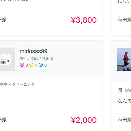
忙し
¥3,800
田県
秋田
midosss99
男性
/
30代
/
秋田県
sentiment_satisfied
sentiment_neutral
sentiment_dissatisfied
0
0
0
家事
▸ クリーニング
local_laundry_service
家
なん
¥2,000
田県
秋田