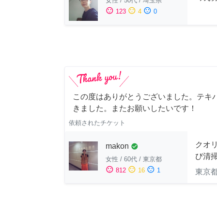
女性
/
50代
/
埼玉県
sentiment_satisfied
sentiment_neutral
sentiment_dissatisfied
123
4
0
この度はありがとうございました。テキ
きました。またお願いしたいです！
依頼されたチケット
クオ
makon
check_circle
び清
女性
/
60代
/
東京都
sentiment_satisfied
sentiment_neutral
sentiment_dissatisfied
812
16
1
東京