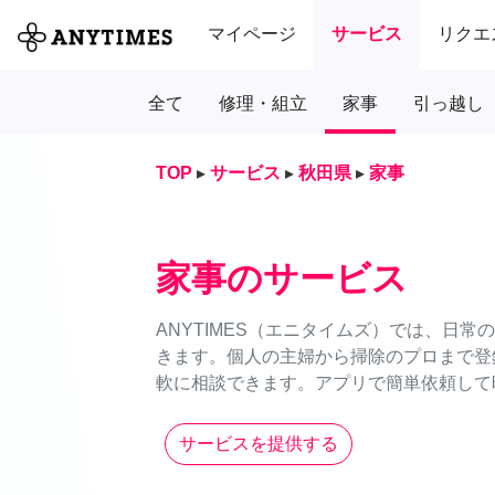
マイページ
サービス
リクエ
全て
修理・組立
家事
引っ越し
TOP
▸
サービス
▸
秋田県
▸
家事
家事のサービス
ANYTIMES（エニタイムズ）では、日
きます。個人の主婦から掃除のプロまで登
軟に相談できます。アプリで簡単依頼して時
サービスを提供する