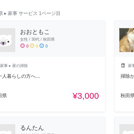
県
▸ 家事
サービス
1ページ目
おおともこ
女性
/
30代
/
秋田県
sentiment_satisfied
sentiment_neutral
sentiment_dissatisfied
0
0
0
local_laundry_service
家事
▸ 家の掃除
家
一人暮らしの方へ…
掃除
¥3,000
田県
秋田
るんたん