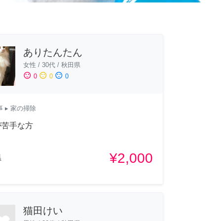
ありたんたん
女性
/
30代
/
秋田県
sentiment_satisfied
sentiment_neutral
sentiment_dissatisfied
0
0
0
事
▸ 家の掃除
が苦手な方
¥2,000
県
猫田けい