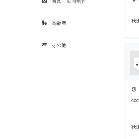
camera_alt
写真・動画制作
秋
escalator_warning
高齢者
attachment
その他
local_laundry_service
ccc
秋