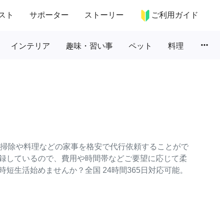
スト
サポーター
ストーリー
ご利用ガイド
more_horiz
インテリア
趣味・習い事
ペット
料理
常の掃除や料理などの家事を格安で代行依頼することがで
録しているので、費用や時間帯などご要望に応じて柔
短生活始めませんか？全国 24時間365日対応可能。