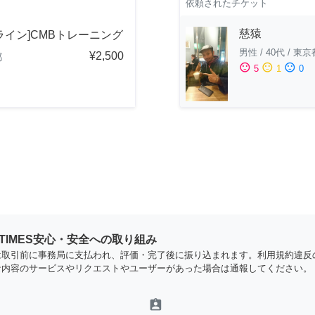
依頼されたチケット
慈猿
ライン]CMBトレーニング
男性
/
40代
/
東京
¥2,500
都
sentiment_satisfied
sentiment_neutral
sentiment_dissatisfied
5
1
0
YTIMES安心・安全への取り組み
は取引前に事務局に支払われ、評価・完了後に振り込まれます。利用規約違反
な内容のサービスやリクエストやユーザーがあった場合は通報してください。
assignment_ind