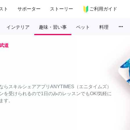
スト
サポーター
ストーリー
ご利用ガイド
more_horiz
インテリア
趣味・習い事
ペット
料理
武道
らスキルシェアアプリANYTIMES（エニタイムズ）
ンを受けられるので1日のみのレッスンでもOK!気軽に
ます。