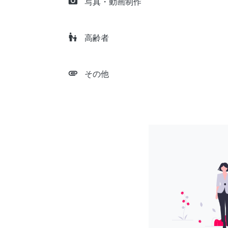
camera_alt
写真・動画制作
escalator_warning
高齢者
attachment
その他