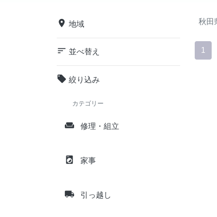
秋田
place
地域
sort
1
並べ替え
local_offer
絞り込み
カテゴリー
weekend
修理・組立
local_laundry_service
家事
local_shipping
引っ越し