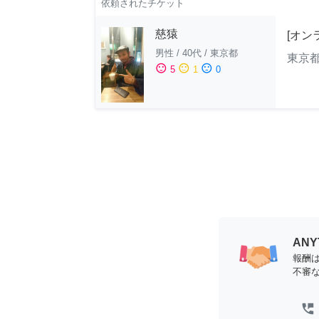
依頼されたチケット
慈猿
[オン
男性
/
40代
/
東京都
東京
sentiment_satisfied
sentiment_neutral
sentiment_dissatisfied
5
1
0
AN
報酬
不審
perm_phone_msg