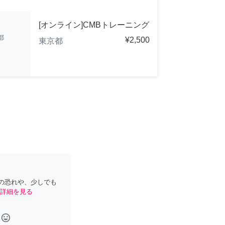
[オンライン]CMBトレーニング
都
¥2,500
東京都
の恐れや、少しでも
詳細を見る
tag_faces