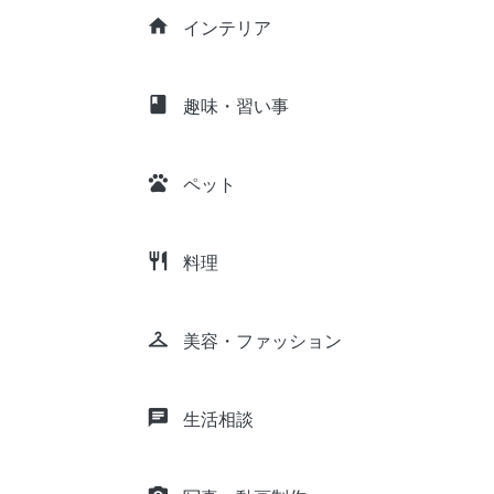
home
インテリア
class
趣味・習い事
pets
ペット
restaurant
料理
checkroom
美容・ファッション
chat
生活相談