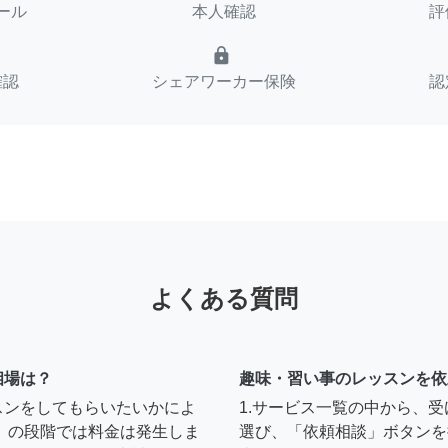
ール
本人確認
評
lock
確認
シェアワーカー保険
認
よくある質問
相場は？
趣味・習い事のレッスンを依
スンをしてもらいたいかによ
1.サービス一覧の中から、
」の段階では料金は発生しま
選び、「依頼相談」ボタンを