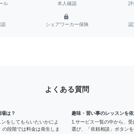
ール
本人確認
評
lock
確認
シェアワーカー保険
認
よくある質問
相場は？
趣味・習い事のレッスンを依
スンをしてもらいたいかによ
1.サービス一覧の中から、
」の段階では料金は発生しま
選び、「依頼相談」ボタンを