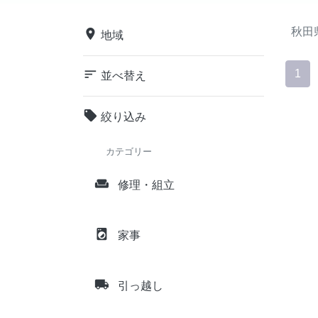
秋田
place
地域
sort
1
並べ替え
local_offer
絞り込み
カテゴリー
weekend
修理・組立
local_laundry_service
家事
local_shipping
引っ越し