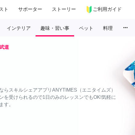
スト
サポーター
ストーリー
ご利用ガイド
more_horiz
インテリア
趣味・習い事
ペット
料理
武道
らスキルシェアアプリANYTIMES（エニタイムズ）
ンを受けられるので1日のみのレッスンでもOK!気軽に
ます。