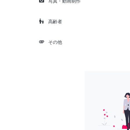
camera_alt
写真・動画制作
escalator_warning
高齢者
attachment
その他