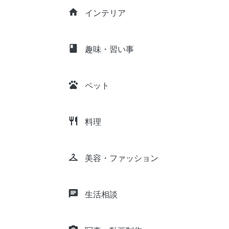
home
インテリア
class
趣味・習い事
pets
ペット
restaurant
料理
checkroom
美容・ファッション
chat
生活相談