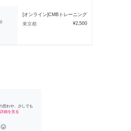
[オンライン]CMBトレーニング
都
¥2,500
東京都
の恐れや、少しでも
詳細を見る
tag_faces