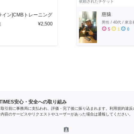
依頼されたチケット
慈猿
ライン]CMBトレーニング
男性
/
40代
/
東京
¥2,500
都
sentiment_satisfied
sentiment_neutral
sentiment_dissatisfied
5
1
0
YTIMES安心・安全への取り組み
は取引前に事務局に支払われ、評価・完了後に振り込まれます。利用規約違反
な内容のサービスやリクエストやユーザーがあった場合は通報してください。
assignment_ind