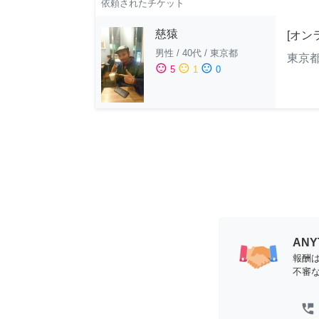
依頼されたチケット
慈猿
[オン
男性
/
40代
/
東京都
東京
sentiment_satisfied
sentiment_neutral
sentiment_dissatisfied
5
1
0
AN
報酬
不審
perm_phone_msg