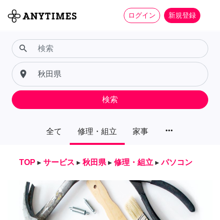
ログイン
新規登録
search
place
検索
more_horiz
全て
修理・組立
家事
TOP
▸
サービス
▸
秋田県
▸
修理・組立
▸
パソコン