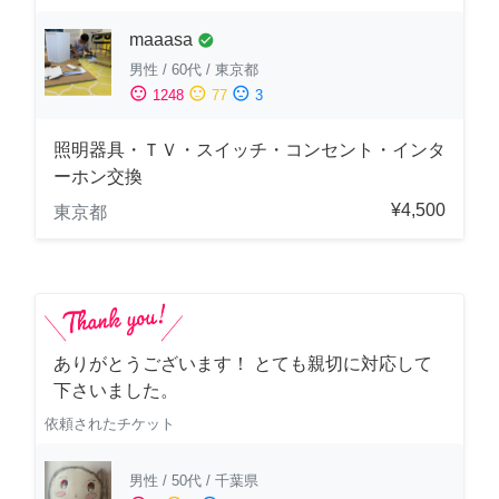
maaasa
check_circle
男性
/
60代
/
東京都
sentiment_satisfied
sentiment_neutral
sentiment_dissatisfied
1248
77
3
照明器具・ＴＶ・スイッチ・コンセント・インタ
ーホン交換
¥4,500
東京都
ありがとうございます！ とても親切に対応して
下さいました。
依頼されたチケット
男性
/
50代
/
千葉県