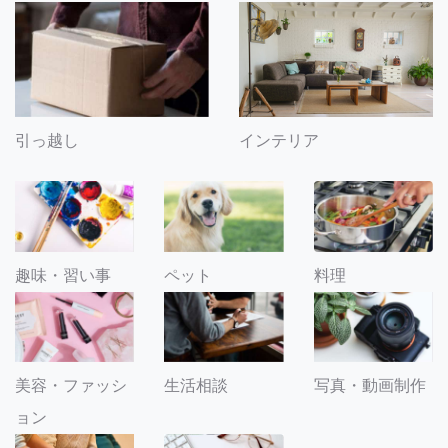
引っ越し
インテリア
趣味・習い事
ペット
料理
美容・ファッシ
生活相談
写真・動画制作
ョン