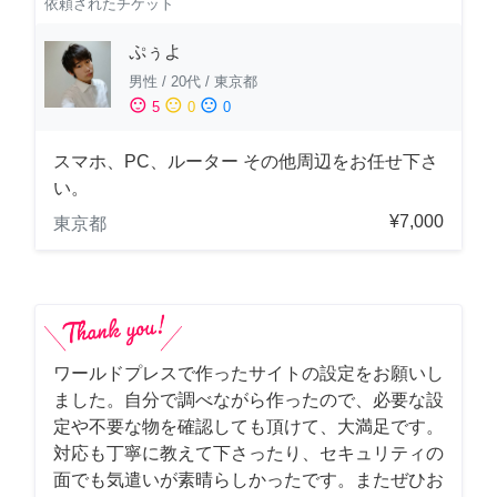
依頼されたチケット
ぷぅよ
男性
/
20代
/
東京都
sentiment_satisfied
sentiment_neutral
sentiment_dissatisfied
5
0
0
スマホ、PC、ルーター その他周辺をお任せ下さ
い。
¥7,000
東京都
ワールドプレスで作ったサイトの設定をお願いし
ました。自分で調べながら作ったので、必要な設
定や不要な物を確認しても頂けて、大満足です。
対応も丁寧に教えて下さったり、セキュリティの
面でも気遣いが素晴らしかったです。またぜひお