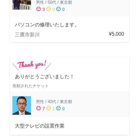
男性
/
50代
/
東京都
sentiment_satisfied
sentiment_neutral
sentiment_dissatisfied
3
0
0
パソコンの修理いたします。
¥5,000
三鷹市新川
ありがとうございました！
依頼されたチケット
男性
/
40代
/
東京都
sentiment_satisfied
sentiment_neutral
sentiment_dissatisfied
7
1
0
大型テレビの設置作業