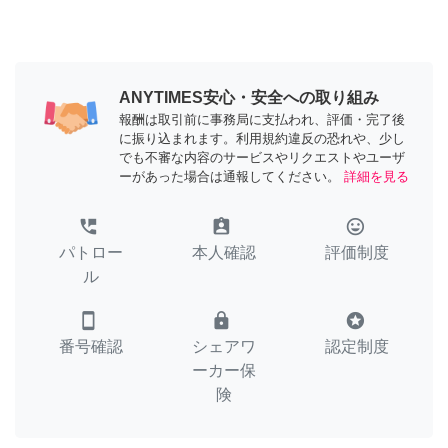
ANYTIMES安心・安全への取り組み
報酬は取引前に事務局に支払われ、評価・完了後
に振り込まれます。利用規約違反の恐れや、少し
でも不審な内容のサービスやリクエストやユーザ
ーがあった場合は通報してください。
詳細を見る
perm_phone_msg
assignment_ind
tag_faces
パトロー
本人確認
評価制度
ル
smartphone
lock
stars
番号確認
シェアワ
認定制度
ーカー保
険