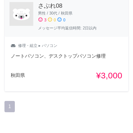
さぶれ08
男性
/
30代
/
秋田県
sentiment_satisfied
sentiment_neutral
sentiment_dissatisfied
3
0
0
メッセージ平均返信時間: 2日以内
weekend
修理・組立
▸ パソコン
ノートパソコン、デスクトップパソコン修理
¥3,000
秋田県
1