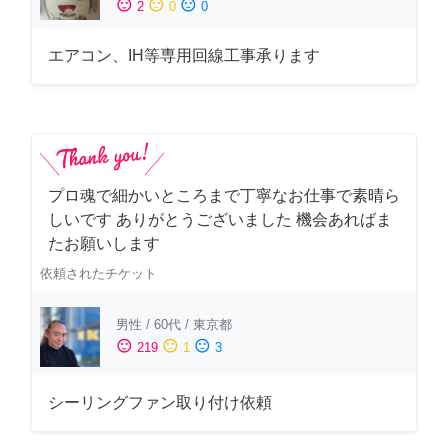
sentiment_satisfied
sentiment_neutral
sentiment_dissatisfied
2
0
0
エアコン、IH等専用回線工事承ります
プロ魂で細かいところまで丁寧なお仕事で素晴ら
しいです ありがとうございました 機会あればま
たお願いします
依頼されたチケット
男性
/
60代
/
東京都
sentiment_satisfied
sentiment_neutral
sentiment_dissatisfied
219
1
3
シーリングファン取り付け依頼