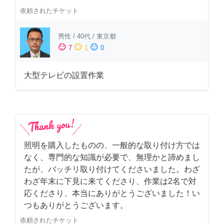
依頼されたチケット
男性
/
40代
/
東京都
sentiment_satisfied
sentiment_neutral
sentiment_dissatisfied
7
1
0
大型テレビの設置作業
照明を購入したものの、一般的な取り付け方では
なく、専門的な知識が必要で、無理かと諦めまし
たが、バッチリ取り付けてくださいました。わざ
わざ年末に下見に来てくださり、作業は2名で対
応くださり、本当にありがとうございました！い
つもありがとうございます。
依頼されたチケット