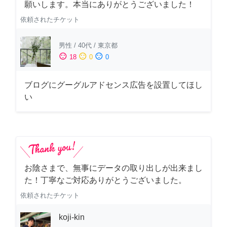
願いします。本当にありがとうございました！
依頼されたチケット
男性
/
40代
/
東京都
sentiment_satisfied
sentiment_neutral
sentiment_dissatisfied
18
0
0
ブログにグーグルアドセンス広告を設置してほし
い
お陰さまで、無事にデータの取り出しが出来まし
た！丁寧なご対応ありがとうございました。
依頼されたチケット
koji-kin