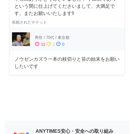
という間に仕上げてくださいまして、大満足で
す。またお願いいたします‼️
依頼されたチケット
男性
/
70代
/
東京都
sentiment_satisfied
sentiment_neutral
sentiment_dissatisfied
11
2
0
ノウゼンカズラ一本の枝切りと笹の始末をお願い
したいです
ANYTIMES安心・安全への取り組み