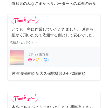
依頼者のみなさまからサポーターへの感謝の言葉
とても丁寧に作業していただきました。 連絡も
細かく頂いたので依頼する側として安心でした。
依頼されたチケット
女性
/
/
東京都
sentiment_satisfied
sentiment_neutral
sentiment_dissatisfied
2
0
0
民泊清掃依頼 新大久保駅徒歩3分 ×2回依頼
本当にありがとうございました！ 手際良くあっ