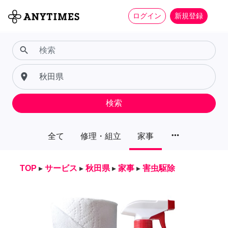
ログイン
新規登録
search
place
検索
more_horiz
全て
修理・組立
家事
TOP
▸
サービス
▸
秋田県
▸
家事
▸
害虫駆除