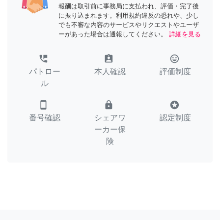
報酬は取引前に事務局に支払われ、評価・完了後
に振り込まれます。利用規約違反の恐れや、少し
でも不審な内容のサービスやリクエストやユーザ
ーがあった場合は通報してください。
詳細を見る
perm_phone_msg
assignment_ind
tag_faces
パトロー
本人確認
評価制度
ル
smartphone
lock
stars
番号確認
シェアワ
認定制度
ーカー保
険