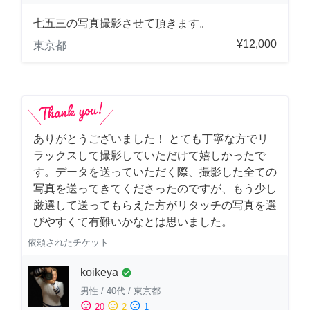
七五三の写真撮影させて頂きます。
¥12,000
東京都
ありがとうございました！ とても丁寧な方でリ
ラックスして撮影していただけて嬉しかったで
す。データを送っていただく際、撮影した全ての
写真を送ってきてくださったのですが、もう少し
厳選して送ってもらえた方がリタッチの写真を選
びやすくて有難いかなとは思いました。
依頼されたチケット
koikeya
check_circle
男性
/
40代
/
東京都
sentiment_satisfied
sentiment_neutral
sentiment_dissatisfied
20
2
1