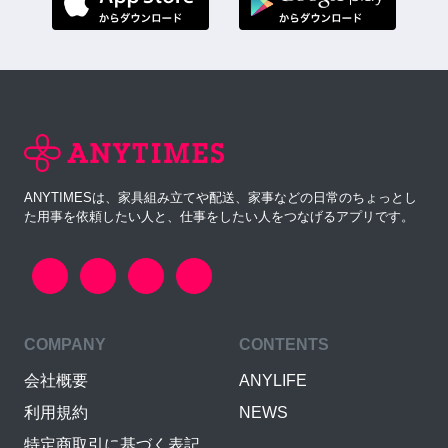
ANYTIMESは、家具組み立てや配送、家事などの日常のちょっとし
た用事を依頼したい人と、仕事をしたい人をつなげるアプリです。
COMPANY
CONTENTS
会社概要
ANYLIFE
利用規約
NEWS
特定商取引に基づく表記