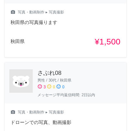
camera_alt
写真・動画制作
▸ 写真撮影
秋田県の写真撮ります
¥1,500
秋田県
さぶれ08
男性
/
30代
/
秋田県
sentiment_satisfied
sentiment_neutral
sentiment_dissatisfied
3
0
0
メッセージ平均返信時間: 2日以内
camera_alt
写真・動画制作
▸ 写真撮影
ドローンでの写真、動画撮影