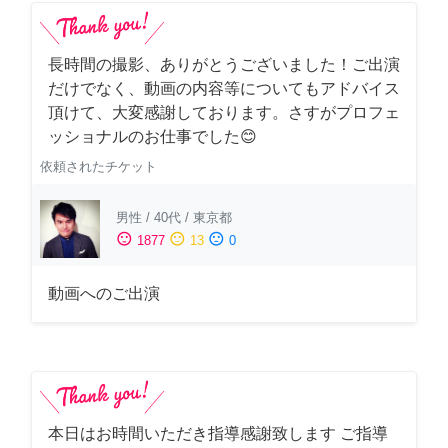
長時間の撮影、ありがとうございました！ご出演
だけでなく、動画の内容等についてもアドバイス
頂けて、大変感謝しております。さすがプロフェ
ッショナルのお仕事でした😊
依頼されたチケット
男性
/
40代
/
東京都
sentiment_satisfied
sentiment_neutral
sentiment_dissatisfied
1877
13
0
動画へのご出演
本日はお時間いただき指導感謝致します ご指導