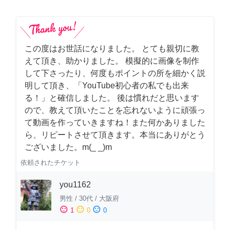
この度はお世話になりました。 とても親切に教
えて頂き、助かりました。 模擬的に画像を制作
して下さったり、何度もポイントの所を細かく説
明して頂き、「YouTube初心者の私でも出来
る！」と確信しました。 後は慣れだと思います
ので、教えて頂いたことを忘れないように頑張っ
て動画を作っていきますね！また何かありました
ら、リピートさせて頂きます。本当にありがとう
ございました。m(_ _)m
依頼されたチケット
you1162
男性
/
30代
/
大阪府
sentiment_satisfied
sentiment_neutral
sentiment_dissatisfied
1
0
0