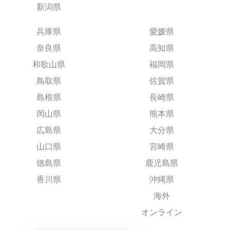
新潟県
兵庫県
愛媛県
奈良県
高知県
和歌山県
福岡県
鳥取県
佐賀県
島根県
長崎県
岡山県
熊本県
広島県
大分県
山口県
宮崎県
徳島県
鹿児島県
香川県
沖縄県
海外
オンライン