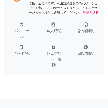
に振り込まれます。利用規約違反の恐れや、少し
でも不審な内容のサービスやリクエストやユーザ
ーがあった場合は通報してください。
詳細を見る
perm_phone_msg
assignment_ind
tag_faces
パトロー
本人確認
評価制度
ル
smartphone
lock
stars
番号確認
シェアワ
認定制度
ーカー保
険