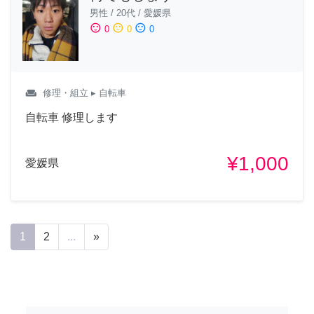
男性
/
20代
/
愛媛県
sentiment_satisfied
sentiment_neutral
sentiment_dissatisfied
0
0
0
weekend
修理・組立
▸ 自転車
自転車 修理します
¥1,000
愛媛県
1
2
...
»