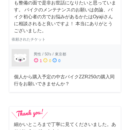
も整備の面で是非お世話になりたいと思っていま
す。 バイクのメンテナンスのお願いは勿論、バ
イク初心者の方でお悩みがあるかたはOyajiさん
に相談されると良いですよ！ 本当にありがとう
ございました。
依頼されたチケット
男性
/
50's
/
東京都
sentiment_satisfied
sentiment_neutral
sentiment_dissatisfied
1
0
0
個人から購入予定の中古バイクZZR250の購入同
行をお願いできませんか？
細かいところまで丁寧に見てくださいました。あ