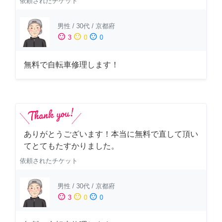
依頼されたチケット
男性
/
30代
/
京都府
sentiment_satisfied
sentiment_neutral
sentiment_dissatisfied
3
0
0
無料で自転車修理します！
ありがとうございます！本当に無料で直して頂い
てとてもたすかりました。
依頼されたチケット
男性
/
30代
/
京都府
sentiment_satisfied
sentiment_neutral
sentiment_dissatisfied
3
0
0