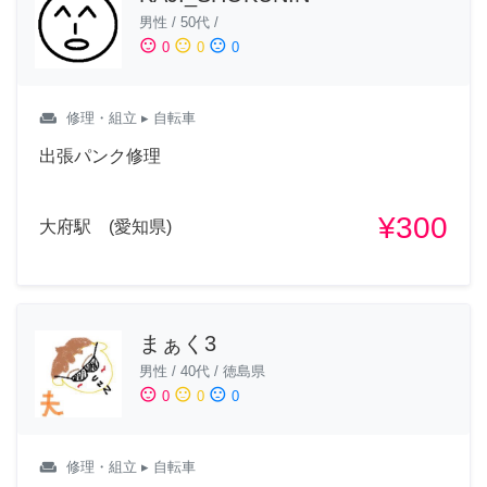
男性
/
50代
/
sentiment_satisfied
sentiment_neutral
sentiment_dissatisfied
0
0
0
weekend
修理・組立
▸ 自転車
出張パンク修理
¥300
大府駅 (愛知県)
まぁく3
男性
/
40代
/
徳島県
sentiment_satisfied
sentiment_neutral
sentiment_dissatisfied
0
0
0
weekend
修理・組立
▸ 自転車