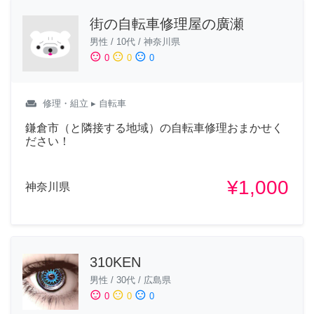
街の自転車修理屋の廣瀬
男性
/
10代
/
神奈川県
sentiment_satisfied
sentiment_neutral
sentiment_dissatisfied
0
0
0
weekend
修理・組立
▸ 自転車
鎌倉市（と隣接する地域）の自転車修理おまかせく
ださい！
¥1,000
神奈川県
310KEN
男性
/
30代
/
広島県
sentiment_satisfied
sentiment_neutral
sentiment_dissatisfied
0
0
0