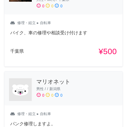
sentiment_satisfied
sentiment_neutral
sentiment_dissatisfied
0
0
0
weekend
修理・組立
▸ 自転車
バイク、車の修理や相談受け付けます
¥500
千葉県
マリオネット
男性
/
/
新潟県
sentiment_satisfied
sentiment_neutral
sentiment_dissatisfied
0
0
0
weekend
修理・組立
▸ 自転車
パンク修理しますよ。