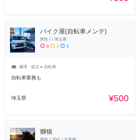
バイク屋(自転車メンテ)
男性
/
/
埼玉県
sentiment_satisfied
sentiment_neutral
sentiment_dissatisfied
0
0
0
weekend
修理・組立
▸ 自転車
自転車業務も
¥500
埼玉県
獅狼
男性
/
30代
/
千葉県