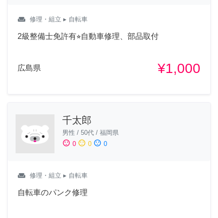
weekend
修理・組立
▸ 自転車
2級整備士免許有⭐︎自動車修理、部品取付
¥1,000
広島県
千太郎
男性
/
50代
/
福岡県
sentiment_satisfied
sentiment_neutral
sentiment_dissatisfied
0
0
0
weekend
修理・組立
▸ 自転車
自転車のパンク修理