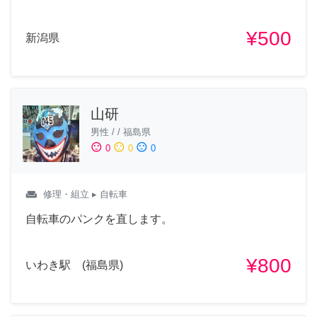
¥500
新潟県
山研
男性
/
/
福島県
sentiment_satisfied
sentiment_neutral
sentiment_dissatisfied
0
0
0
weekend
修理・組立
▸ 自転車
自転車のパンクを直します。
¥800
いわき駅 (福島県)