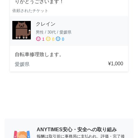
りがとうございます！
依頼されたチケット
クレイン
男性
/
30代
/
愛媛県
sentiment_satisfied
sentiment_neutral
sentiment_dissatisfied
1
0
0
自転車修理致します。
¥1,000
愛媛県
ANYTIMES安心・安全への取り組み
報酬は取引前に事務局に支払われ、評価・完了後