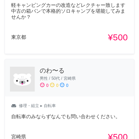
軽キャンピングカーの改造などレクチャー致します
中古の箱バンで本格的ソロキャンプを堪能してみま
せんか？
¥500
東京都
のわ〜る
男性
/
50代
/
宮崎県
sentiment_satisfied
sentiment_neutral
sentiment_dissatisfied
0
0
0
weekend
修理・組立
▸ 自転車
自転車のみならずなんでも問い合わせください。
¥500
宮崎県