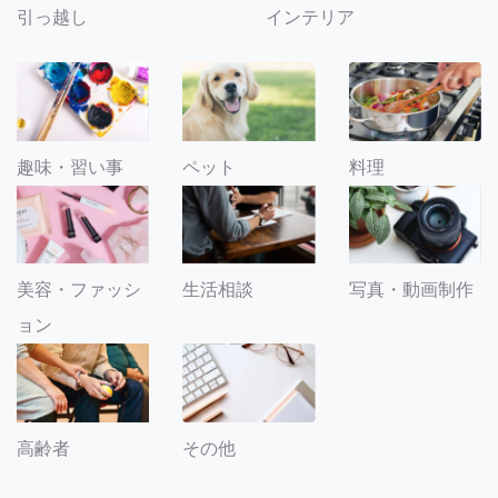
引っ越し
インテリア
趣味・習い事
ペット
料理
美容・ファッシ
生活相談
写真・動画制作
ョン
その他
高齢者