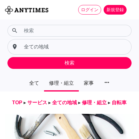
ログイン
新規登録
search
place
検索
more_horiz
全て
修理・組立
家事
TOP
▸
サービス
▸
全ての地域
▸
修理・組立
▸
自転車