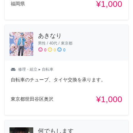
¥1,000
福岡県
あきなり
男性
/
40代
/
東京都
sentiment_satisfied
sentiment_neutral
sentiment_dissatisfied
0
0
0
weekend
修理・組立
▸ 自転車
自転車のチューブ、タイヤ交換を承ります。
¥1,000
東京都世田谷区奥沢
何でもします