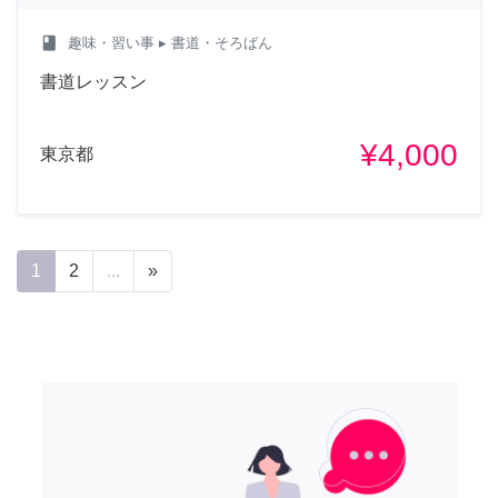
class
趣味・習い事
▸ 書道・そろばん
書道レッスン
¥4,000
東京都
1
2
...
»