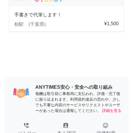
1
0
0
手書きで代筆します！
¥1,500
柏駅 (千葉県)
ANYTIMES安心・安全への取り組み
報酬は取引前に事務局に支払われ、評価・完了後
に振り込まれます。利用規約違反の恐れや、少し
でも不審な内容のサービスやリクエストやユーザ
ーがあった場合は通報してください。
詳細を見る
perm_phone_msg
assignment_ind
tag_faces