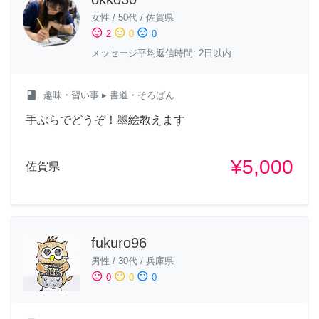
女性
/
50代
/
佐賀県
sentiment_satisfied
sentiment_neutral
sentiment_dissatisfied
2
0
0
メッセージ平均返信時間: 2日以内
class
趣味・習い事
▸ 書道・そろばん
手ぶらでどうぞ！墨絵教えます
¥5,000
佐賀県
fukuro96
男性
/
30代
/
兵庫県
sentiment_satisfied
sentiment_neutral
sentiment_dissatisfied
0
0
0