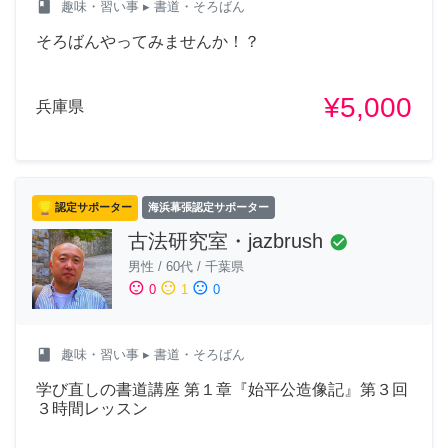
class
趣味・習い事
▸ 書道・そろばん
そろばんやってみませんか！？
¥5,000
兵庫県
認定サポーター
海浜幕張認定サポーター
古法研究室・jazbrush
check_circle
男性
/
60代
/
千葉県
sentiment_satisfied
sentiment_neutral
sentiment_dissatisfied
0
1
0
class
趣味・習い事
▸ 書道・そろばん
学び直しの書道講座 第１章『始平公造像記』第３回
３時間レッスン