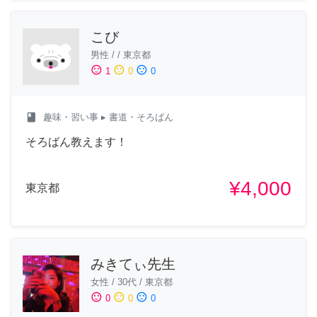
こび
男性
/
/
東京都
sentiment_satisfied
sentiment_neutral
sentiment_dissatisfied
1
0
0
class
趣味・習い事
▸ 書道・そろばん
そろばん教えます！
¥4,000
東京都
みきてぃ先生
女性
/
30代
/
東京都
sentiment_satisfied
sentiment_neutral
sentiment_dissatisfied
0
0
0