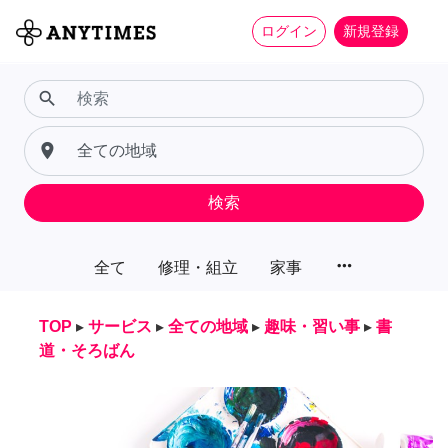
ログイン
新規登録
search
place
検索
more_horiz
全て
修理・組立
家事
TOP
▸
サービス
▸
全ての地域
▸
趣味・習い事
▸
書
道・そろばん