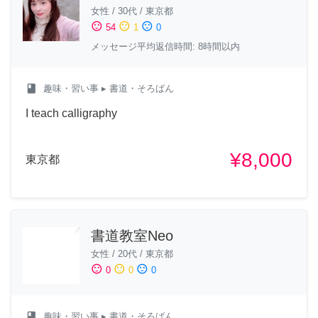
女性
/
30代
/
東京都
sentiment_satisfied
sentiment_neutral
sentiment_dissatisfied
54
1
0
メッセージ平均返信時間: 8時間以内
class
趣味・習い事
▸ 書道・そろばん
I teach calligraphy
¥8,000
東京都
書道教室Neo
女性
/
20代
/
東京都
sentiment_satisfied
sentiment_neutral
sentiment_dissatisfied
0
0
0
class
趣味・習い事
▸ 書道・そろばん