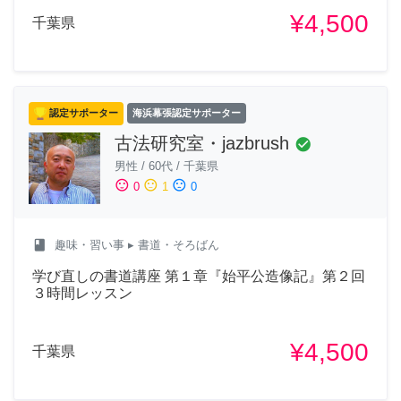
¥4,500
千葉県
認定サポーター
海浜幕張認定サポーター
古法研究室・jazbrush
check_circle
男性
/
60代
/
千葉県
sentiment_satisfied
sentiment_neutral
sentiment_dissatisfied
0
1
0
class
趣味・習い事
▸ 書道・そろばん
学び直しの書道講座 第１章『始平公造像記』第２回
３時間レッスン
¥4,500
千葉県