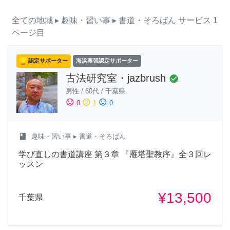
全ての地域
▸ 趣味・習い事
▸ 書道・そろばん
サービス
1
ページ目
認定サポーター
海浜幕張認定サポーター
古法研究室・jazbrush
check_circle
男性
/
60代
/
千葉県
sentiment_satisfied
sentiment_neutral
sentiment_dissatisfied
0
1
0
class
趣味・習い事
▸ 書道・そろばん
学び直しの書道講座 第３章 『雁塔聖教序』全３回レ
ッスン
¥13,500
千葉県