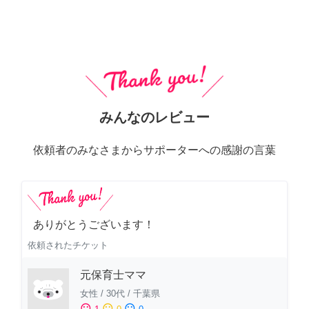
みんなのレビュー
依頼者のみなさまからサポーターへの感謝の言葉
ありがとうございます！
依頼されたチケット
元保育士ママ
女性
/
30代
/
千葉県
sentiment_satisfied
sentiment_neutral
sentiment_dissatisfied