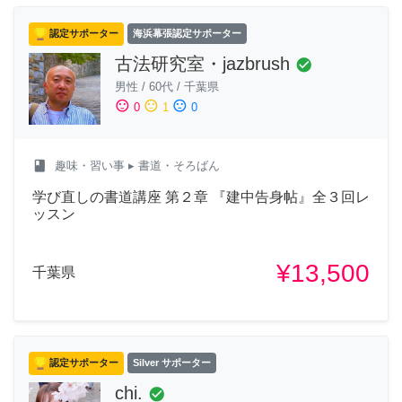
認定サポーター
海浜幕張認定サポーター
古法研究室・jazbrush
check_circle
男性
/
60代
/
千葉県
sentiment_satisfied
sentiment_neutral
sentiment_dissatisfied
0
1
0
class
趣味・習い事
▸ 書道・そろばん
学び直しの書道講座 第２章 『建中告身帖』全３回レ
ッスン
¥13,500
千葉県
認定サポーター
Silver サポーター
chi.
check_circle