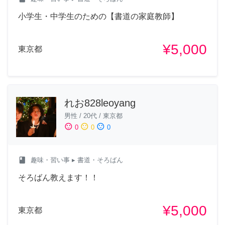
小学生・中学生のための【書道の家庭教師】
¥5,000
東京都
れお828leoyang
男性
/
20代
/
東京都
sentiment_satisfied
sentiment_neutral
sentiment_dissatisfied
0
0
0
class
趣味・習い事
▸ 書道・そろばん
そろばん教えます！！
¥5,000
東京都