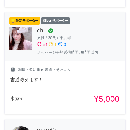
認定サポーター
Silver サポーター
chi.
check_circle
女性
/
30代
/
東京都
sentiment_satisfied
sentiment_neutral
sentiment_dissatisfied
54
1
0
メッセージ平均返信時間: 8時間以内
class
趣味・習い事
▸ 書道・そろばん
書道教えます！
¥5,000
東京都
okko30