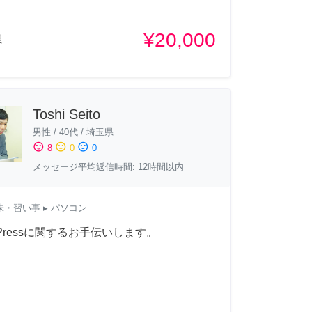
¥20,000
県
Toshi Seito
男性
/
40代
/
埼玉県
sentiment_satisfied
sentiment_neutral
sentiment_dissatisfied
8
0
0
メッセージ平均返信時間: 12時間以内
味・習い事
▸ パソコン
dPressに関するお手伝いします。