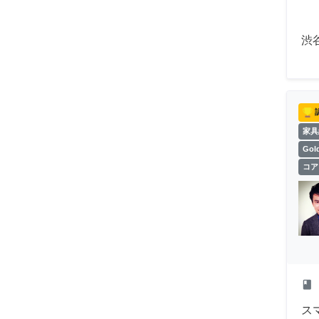
渋
家具
Go
コア
class
ス