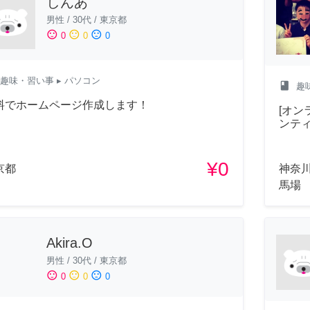
しんあ
男性
/
30代
/
東京都
sentiment_satisfied
sentiment_neutral
sentiment_dissatisfied
0
0
0
趣味・習い事
▸ パソコン
class
趣
料でホームページ作成します！
[オン
ンテ
¥0
京都
神奈
馬場
Akira.O
男性
/
30代
/
東京都
sentiment_satisfied
sentiment_neutral
sentiment_dissatisfied
0
0
0