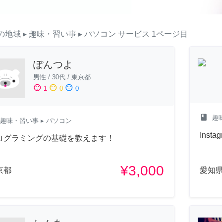
の地域
▸ 趣味・習い事
▸ パソコン
サービス
1ページ目
ぽんつよ
男性
/
30代
/
東京都
sentiment_satisfied
sentiment_neutral
sentiment_dissatisfied
1
0
0
class
趣
趣味・習い事
▸ パソコン
Ins
ログラミングの基礎を教えます！
¥3,000
京都
愛知