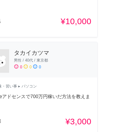
¥10,000
県
タカイカツマ
男性
/
40代
/
東京都
sentiment_satisfied
sentiment_neutral
sentiment_dissatisfied
0
0
0
味・習い事
▸ パソコン
gleアドセンスで700万円稼いだ方法を教えま
¥3,000
都