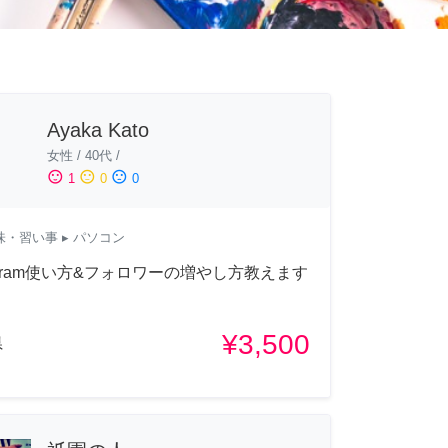
Ayaka Kato
女性
/
40代
/
sentiment_satisfied
sentiment_neutral
sentiment_dissatisfied
1
0
0
味・習い事
▸ パソコン
tagram使い方&フォロワーの増やし方教えます
¥3,500
県