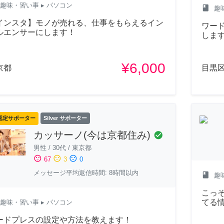
趣味・習い事
▸ パソコン
class
趣
インスタ】モノが売れる、仕事をもらえるイン
ワー
ルエンサーにします！
しま
¥6,000
京都
目黒
認定サポーター
Silver サポーター
カッサーノ(今は京都住み)
check_circle
男性
/
30代
/
東京都
sentiment_satisfied
sentiment_neutral
sentiment_dissatisfied
67
3
0
メッセージ平均返信時間: 8時間以内
class
趣
こっ
てる
趣味・習い事
▸ パソコン
ードプレスの設定や方法を教えます！