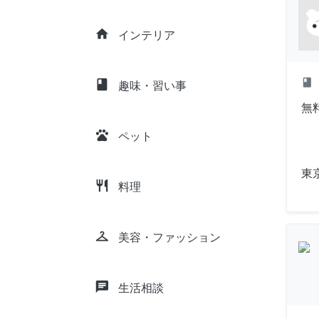
home
インテリア
class
class
趣味・習い事
無
pets
ペット
東
restaurant
料理
checkroom
美容・ファッション
chat
生活相談