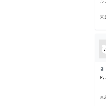
ル
東
class
Py
東