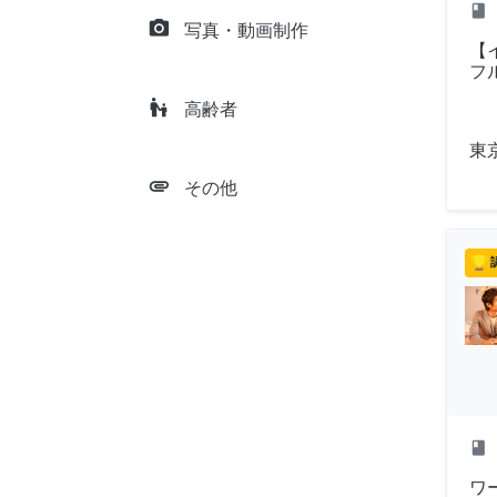
class
camera_alt
写真・動画制作
【
フ
escalator_warning
高齢者
東
attachment
その他
class
ワ