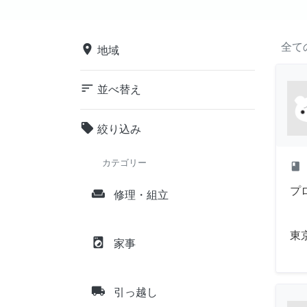
全て
place
地域
sort
並べ替え
local_offer
絞り込み
カテゴリー
class
プ
weekend
修理・組立
東
local_laundry_service
家事
local_shipping
引っ越し