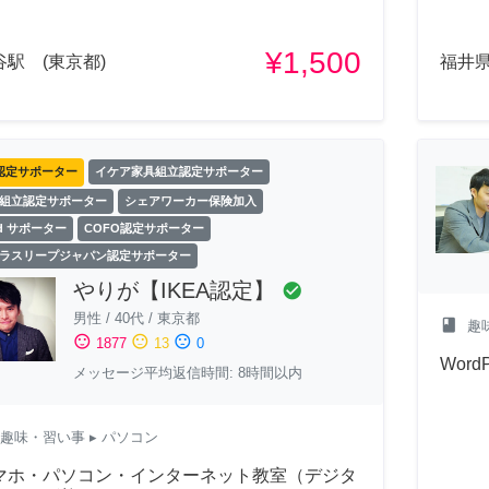
¥1,500
谷駅 (東京都)
福井
認定サポーター
イケア家具組立認定サポーター
組立認定サポーター
シェアワーカー保険加入
ld サポーター
COFO認定サポーター
ラスリープジャパン認定サポーター
やりが【IKEA認定】
check_circle
男性
/
40代
/
東京都
class
趣
sentiment_satisfied
sentiment_neutral
sentiment_dissatisfied
1877
13
0
Wor
メッセージ平均返信時間: 8時間以内
趣味・習い事
▸ パソコン
マホ・パソコン・インターネット教室（デジタ