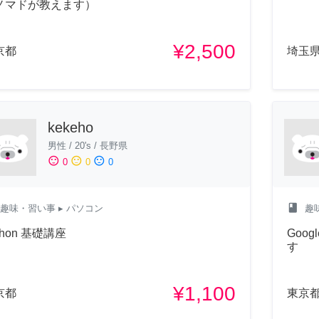
ノマドが教えます）
¥2,500
京都
埼玉
kekeho
男性
/
20's
/
長野県
sentiment_satisfied
sentiment_neutral
sentiment_dissatisfied
0
0
0
class
趣味・習い事
▸ パソコン
趣
thon 基礎講座
Goo
す
¥1,100
京都
東京