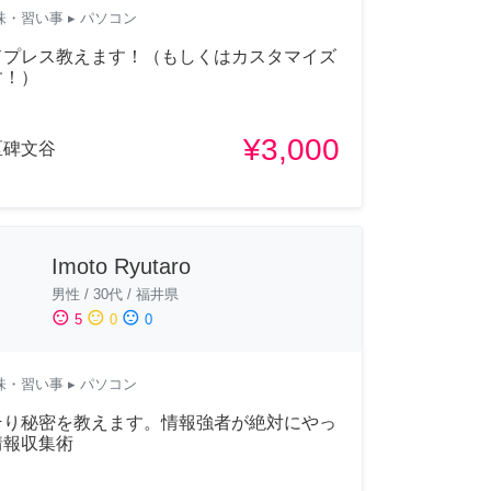
味・習い事
▸ パソコン
ドプレス教えます！（もしくはカスタマイズ
す！）
¥3,000
区碑文谷
Imoto Ryutaro
男性
/
30代
/
福井県
sentiment_satisfied
sentiment_neutral
sentiment_dissatisfied
5
0
0
味・習い事
▸ パソコン
そり秘密を教えます。情報強者が絶対にやっ
情報収集術