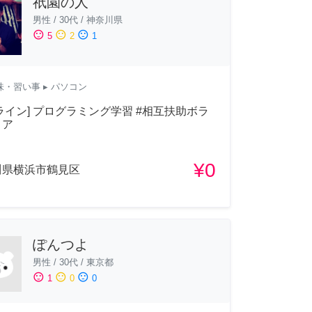
祇園の人
男性
/
30代
/
神奈川県
sentiment_satisfied
sentiment_neutral
sentiment_dissatisfied
5
2
1
味・習い事
▸ パソコン
ライン] プログラミング学習 #相互扶助ボラ
ィア
¥0
川県横浜市鶴見区
ぽんつよ
男性
/
30代
/
東京都
sentiment_satisfied
sentiment_neutral
sentiment_dissatisfied
1
0
0