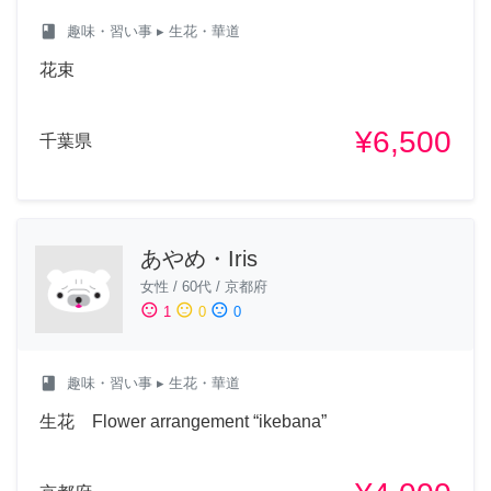
class
趣味・習い事
▸ 生花・華道
花束
¥6,500
千葉県
あやめ・Iris
女性
/
60代
/
京都府
sentiment_satisfied
sentiment_neutral
sentiment_dissatisfied
1
0
0
class
趣味・習い事
▸ 生花・華道
生花 Flower arrangement “ikebana”