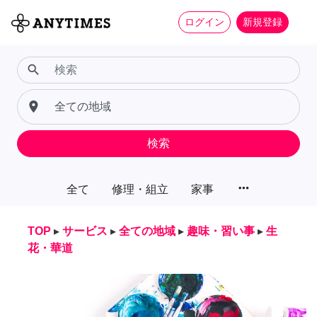
ログイン
新規登録
search
place
検索
more_horiz
全て
修理・組立
家事
TOP
▸
サービス
▸
全ての地域
▸
趣味・習い事
▸
生
花・華道