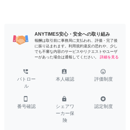
ANYTIMES安心・安全への取り組み
報酬は取引前に事務局に支払われ、評価・完了後
に振り込まれます。利用規約違反の恐れや、少し
でも不審な内容のサービスやリクエストやユーザ
ーがあった場合は通報してください。
詳細を見る
perm_phone_msg
assignment_ind
tag_faces
パトロー
本人確認
評価制度
ル
smartphone
lock
stars
番号確認
シェアワ
認定制度
ーカー保
険