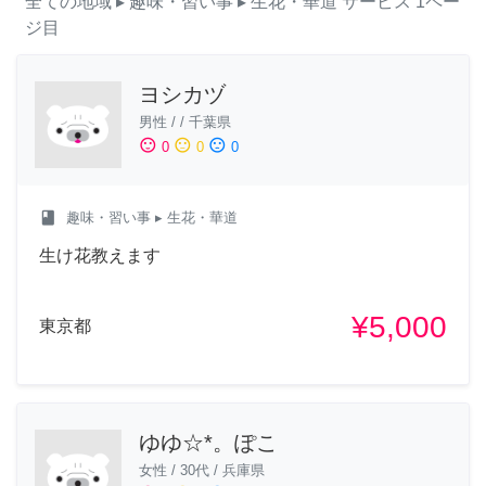
全ての地域
▸ 趣味・習い事
▸ 生花・華道
サービス
1ペー
ジ目
ヨシカヅ
男性
/
/
千葉県
sentiment_satisfied
sentiment_neutral
sentiment_dissatisfied
0
0
0
class
趣味・習い事
▸ 生花・華道
生け花教えます
¥5,000
東京都
ゆゆ☆*。ぽこ
女性
/
30代
/
兵庫県