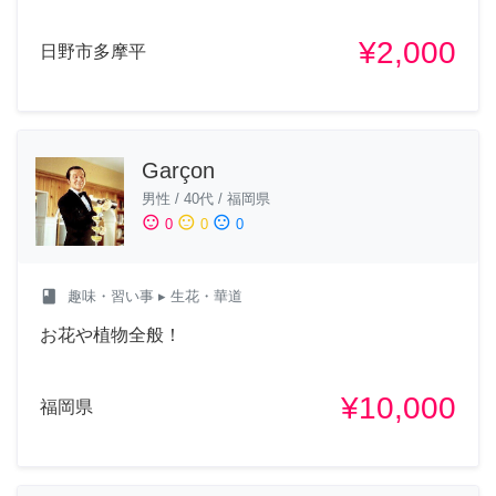
¥2,000
日野市多摩平
Garçon
男性
/
40代
/
福岡県
sentiment_satisfied
sentiment_neutral
sentiment_dissatisfied
0
0
0
class
趣味・習い事
▸ 生花・華道
お花や植物全般！
¥10,000
福岡県