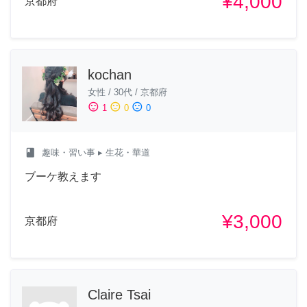
¥4,000
京都府
kochan
女性
/
30代
/
京都府
sentiment_satisfied
sentiment_neutral
sentiment_dissatisfied
1
0
0
class
趣味・習い事
▸ 生花・華道
ブーケ教えます
¥3,000
京都府
Claire Tsai