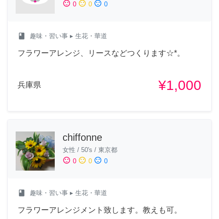
sentiment_satisfied
sentiment_neutral
sentiment_dissatisfied
0
0
0
class
趣味・習い事
▸ 生花・華道
フラワーアレンジ、リースなどつくります☆*。
¥1,000
兵庫県
chiffonne
女性
/
50's
/
東京都
sentiment_satisfied
sentiment_neutral
sentiment_dissatisfied
0
0
0
class
趣味・習い事
▸ 生花・華道
フラワーアレンジメント致します。教えも可。