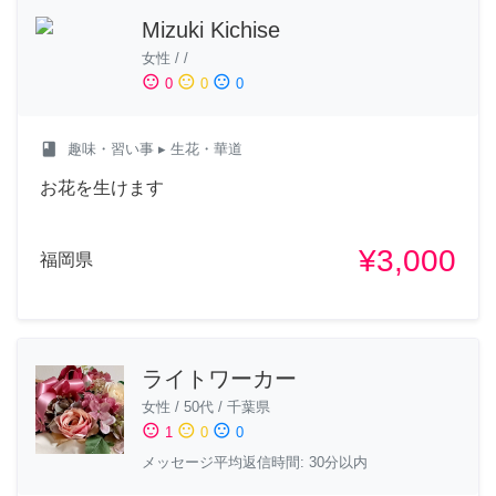
Mizuki Kichise
女性
/
/
sentiment_satisfied
sentiment_neutral
sentiment_dissatisfied
0
0
0
class
趣味・習い事
▸ 生花・華道
お花を生けます
¥3,000
福岡県
ライトワーカー
女性
/
50代
/
千葉県
sentiment_satisfied
sentiment_neutral
sentiment_dissatisfied
1
0
0
メッセージ平均返信時間: 30分以内