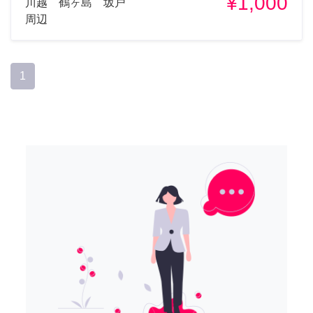
¥1,000
川越 鶴ヶ島 坂戸
周辺
1