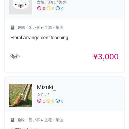
女性
/
30代
/
海外
sentiment_satisfied
sentiment_neutral
sentiment_dissatisfied
0
0
0
class
趣味・習い事
▸ 生花・華道
Floral Arrangement teaching
¥3,000
海外
Mizuki_
女性
/
/
sentiment_satisfied
sentiment_neutral
sentiment_dissatisfied
1
0
0
class
趣味・習い事
▸ 生花・華道