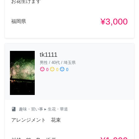
お花生けます
¥3,000
福岡県
tk1111
男性
/
40代
/
埼玉県
sentiment_satisfied
sentiment_neutral
sentiment_dissatisfied
0
0
0
class
趣味・習い事
▸ 生花・華道
アレンジメント 花束